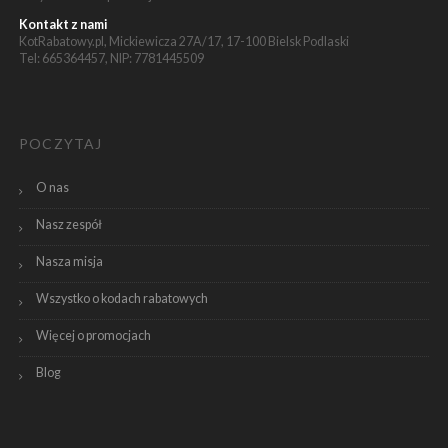
Kontakt z nami
KotRabatowy.pl, Mickiewicza 27A/17, 17-100 Bielsk Podlaski
Tel: 665364457, NIP: 7781445509
POCZYTAJ
O nas
Nasz zespół
Nasza misja
Wszystko o kodach rabatowych
Więcej o promocjach
Blog