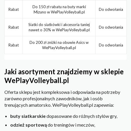
Do 150 zł rabatu na buty marki
Rabat
Do odwołania
Mizuno w WePlayVolleyball.pl
Siatki do siatkówki i akcesoria taniej
Rabat
Do odwołania
nawet o 30% w WePlayVolleyball.pl
Do 200 zł zniżki na obuwie Asics w
Rabat
Do odwołania
WePlayVolleyball.pl
Jaki asortyment znajdziemy w sklepie
WePlayVolleyball.pl
Oferta sklepu jest kompleksowa i odpowiada na potrzeby
zarówno profesjonalnych zawodników, jak i osób
trenujących amatorsko. WePlayVolleyball.pl zapewnia:
buty siatkarskie
dopasowane do różnych stylów gry,
odzież sportową
do treningów i meczów,