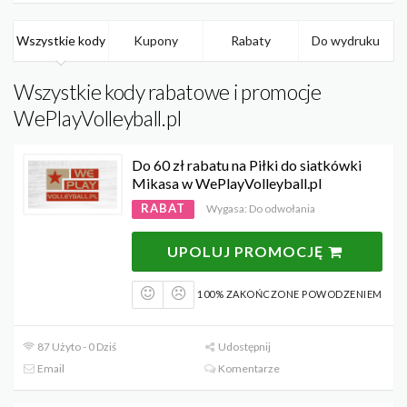
Wszystkie kody
Kupony
Rabaty
Do wydruku
Wszystkie kody rabatowe i promocje
WePlayVolleyball.pl
Do 60 zł rabatu na Piłki do siatkówki
Mikasa w WePlayVolleyball.pl
RABAT
Wygasa: Do odwołania
UPOLUJ PROMOCJĘ
100% ZAKOŃCZONE POWODZENIEM
87 Użyto - 0 Dziś
Udostępnij
Email
Komentarze