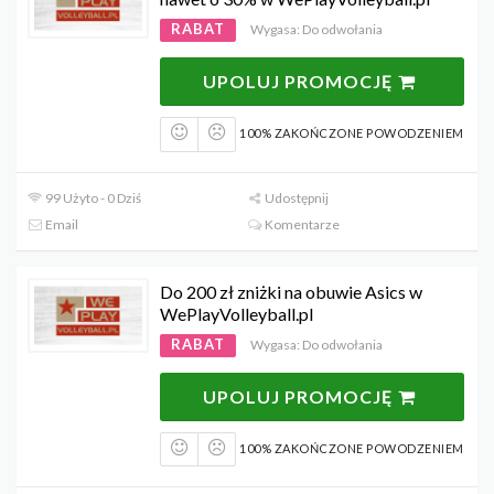
RABAT
Wygasa: Do odwołania
UPOLUJ PROMOCJĘ
100% ZAKOŃCZONE POWODZENIEM
99 Użyto - 0 Dziś
Udostępnij
Email
Komentarze
Do 200 zł zniżki na obuwie Asics w
WePlayVolleyball.pl
RABAT
Wygasa: Do odwołania
UPOLUJ PROMOCJĘ
100% ZAKOŃCZONE POWODZENIEM