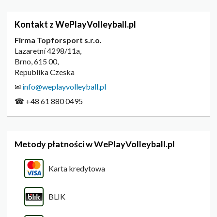
Kontakt z WePlayVolleyball.pl
Firma Topforsport s.r.o.
Lazaretní 4298/11a,
Brno, 615 00,
Republika Czeska
✉
info@weplayvolleyball.pl
☎ +48 61 880 0495
Metody płatności w WePlayVolleyball.pl
Karta kredytowa
BLIK