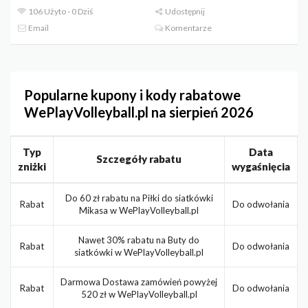
106 Użyto - 0 Dziś
Udostępnij
Email
Komentarze
Popularne kupony i kody rabatowe
WePlayVolleyball.pl na sierpień 2026
Typ
Data
Szczegóły rabatu
zniżki
wygaśnięcia
Do 60 zł rabatu na Piłki do siatkówki
Rabat
Do odwołania
Mikasa w WePlayVolleyball.pl
Nawet 30% rabatu na Buty do
Rabat
Do odwołania
siatkówki w WePlayVolleyball.pl
Darmowa Dostawa zamówień powyżej
Rabat
Do odwołania
520 zł w WePlayVolleyball.pl