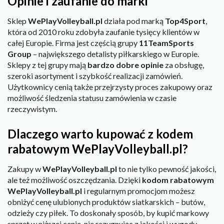
Opinie i zaufanie do marki
Sklep
WePlayVolleyball.pl
działa pod marką
Top4Sport
,
która od 2010 roku zdobyła zaufanie tysięcy klientów w
całej Europie. Firma jest częścią grupy
11TeamSports
Group
– największego detalisty piłkarskiego w Europie.
Sklepy z tej grupy mają
bardzo dobre opinie
za obsługę,
szeroki asortyment i szybkość realizacji zamówień.
Użytkownicy cenią także przejrzysty proces zakupowy oraz
możliwość śledzenia statusu zamówienia w czasie
rzeczywistym.
Dlaczego warto kupować z kodem
rabatowym WePlayVolleyball.pl?
Zakupy w
WePlayVolleyball.pl
to nie tylko pewność jakości,
ale też możliwość oszczędzania. Dzięki
kodom rabatowym
WePlayVolleyball.pl
i regularnym promocjom możesz
obniżyć cenę ulubionych produktów siatkarskich – butów,
odzieży czy piłek. To doskonały sposób, by kupić markowy
sprzęt w niższej cenie, nie rezygnując z jakości i wygody