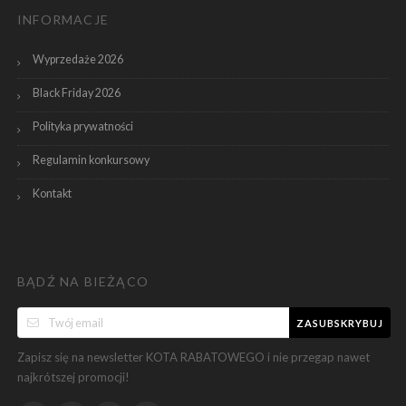
INFORMACJE
Wyprzedaże 2026
Black Friday 2026
Polityka prywatności
Regulamin konkursowy
Kontakt
BĄDŹ NA BIEŻĄCO
ZASUBSKRYBUJ
Zapisz się na newsletter KOTA RABATOWEGO i nie przegap nawet
najkrótszej promocji!