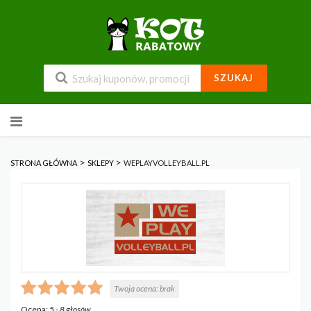
SZUKAJ
Przejdź
do
zawartości
>
>
STRONA GŁÓWNA
SKLEPY
WEPLAYVOLLEYBALL.PL
Twoja ocena:
brak
Ocena:
5
-
8
głosów