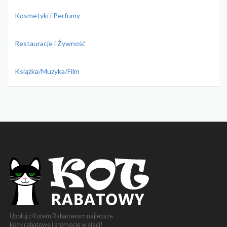
Kosmetyki i Perfumy
Restauracje i Żywność
Książka/Muzyka/Film
Upoluj z Kotem Rabatowym najlepsze
kody rabatowe i promocje w sieci!