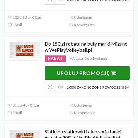
102 Użyto - 0 Dziś
Udostępnij
Email
Komentarze
Do 150 zł rabatu na buty marki Mizuno
w WePlayVolleyball.pl
RABAT
Wygasa: Do odwołania
UPOLUJ PROMOCJĘ
100% ZAKOŃCZONE POWODZENIEM
81 Użyto - 0 Dziś
Udostępnij
Email
Komentarze
Siatki do siatkówki i akcesoria taniej
nawet o 30% w WePlayVolleyball.pl