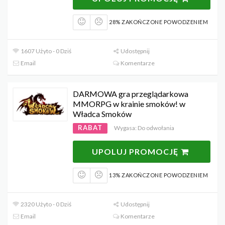
28% ZAKOŃCZONE POWODZENIEM
1607 Użyto - 0 Dziś
Udostępnij
Email
Komentarze
DARMOWA gra przeglądarkowa
MMORPG w krainie smoków! w
Władca Smoków
RABAT
Wygasa: Do odwołania
UPOLUJ PROMOCJĘ
13% ZAKOŃCZONE POWODZENIEM
2320 Użyto - 0 Dziś
Udostępnij
Email
Komentarze