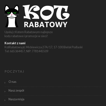
Upoluj z Kotem Rabatowym najlepsze
kody rabatowe i promocje w sieci!
Kontakt z nami
KotRabatowy.pl, Mickiewicza 27A/17, 17-100 Bielsk Podlaski
Tel: 665364457, NIP: 7781445509
POCZYTAJ
O nas
Nasz zespół
Nasza misja