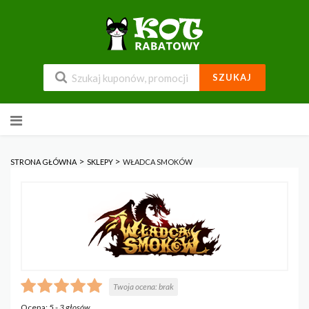
SZUKAJ
Przejdź
do
zawartości
>
>
STRONA GŁÓWNA
SKLEPY
WŁADCA SMOKÓW
Twoja ocena:
brak
Ocena:
5
-
3
głosów