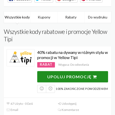
Wszystkie kody
Kupony
Rabaty
Do wydruku
Wszystkie kody rabatowe i promocje Yellow
Tipi
40% rabatu na dywany w różnym stylu w
promocji w Yellow Tipi
RABAT
Wygasa: Do odwołania
UPOLUJ PROMOCJĘ
100% ZAKOŃCZONE POWODZENIEM
67 Użyto - 0 Dziś
Udostępnij
Email
Komentarze