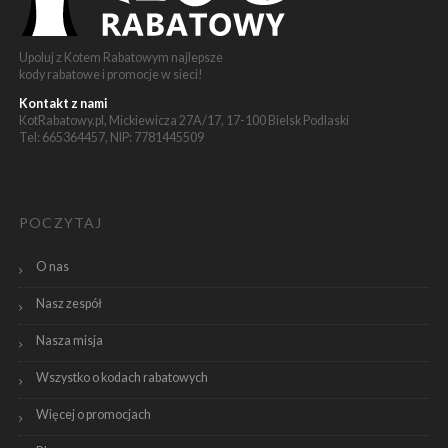
Upoluj z Kotem Rabatowym najlepsze
kody rabatowe i promocje w sieci!
Kontakt z nami
KotRabatowy.pl, Mickiewicza 27A/17, 17-100 Bielsk Podlaski
Tel: 665364457, NIP: 7781445509
POCZYTAJ
O nas
Nasz zespół
Nasza misja
Wszystko o kodach rabatowych
Więcej o promocjach