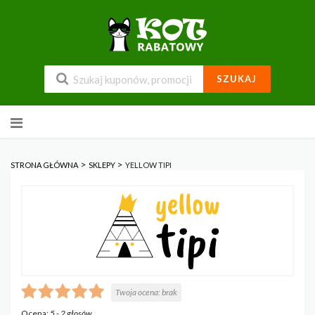
SZUKAJ
Przejdź
do
zawartości
>
>
STRONA GŁÓWNA
SKLEPY
YELLOW TIPI
Twoja ocena:
brak
Ocena:
5
-
2
głosów