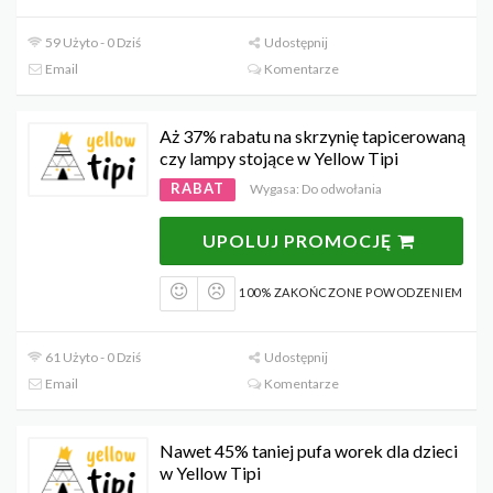
59 Użyto - 0 Dziś
Udostępnij
Email
Komentarze
Aż 37% rabatu na skrzynię tapicerowaną
czy lampy stojące w Yellow Tipi
RABAT
Wygasa: Do odwołania
UPOLUJ PROMOCJĘ
100% ZAKOŃCZONE POWODZENIEM
61 Użyto - 0 Dziś
Udostępnij
Email
Komentarze
Nawet 45% taniej pufa worek dla dzieci
w Yellow Tipi