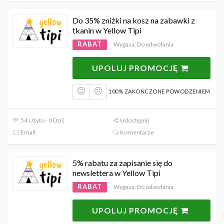
Do 35% zniżki na kosz na zabawki z
tkanin w Yellow Tipi
RABAT
Wygasa: Do odwołania
UPOLUJ PROMOCJĘ
100% ZAKOŃCZONE POWODZENIEM
54 Użyto - 0 Dziś
Udostępnij
Email
Komentarze
5% rabatu za zapisanie się do
newslettera w Yellow Tipi
RABAT
Wygasa: Do odwołania
UPOLUJ PROMOCJĘ