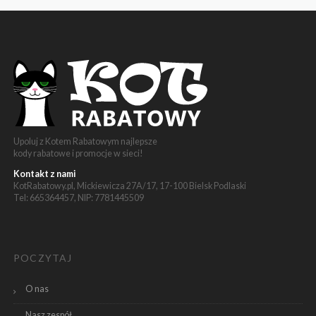
Upoluj z Kotem Rabatowym najlepsze
kody rabatowe i promocje w sieci!
Kontakt z nami
KotRabatowy.pl, Mickiewicza 27A/17, 17-100 Bielsk Podlaski
Tel: 665364457, NIP: 7781445509
POCZYTAJ
O nas
Nasz zespół