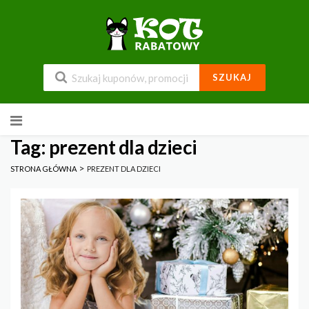
SZUKAJ
Przejdź
do
zawartości
Tag: prezent dla dzieci
>
STRONA GŁÓWNA
PREZENT DLA DZIECI