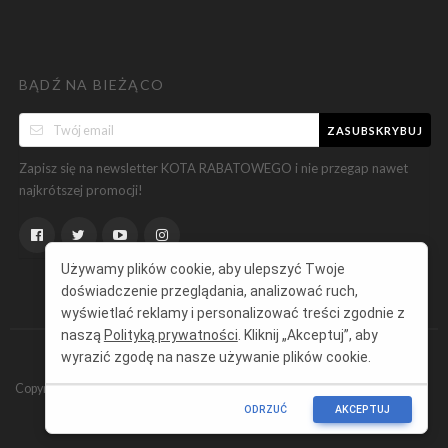
BĄDŹ NA BIEŻĄCO
ZASUBSKRYBUJ
Zapisz się na newsletter KOTA RABATOWEGO i nie przegap nawet
najkrótszej promocji!
Używamy plików cookie, aby ulepszyć Twoje
doświadczenie przeglądania, analizować ruch,
wyświetlać reklamy i personalizować treści zgodnie z
naszą
Polityką prywatności
. Kliknij „Akceptuj”, aby
wyrazić zgodę na nasze używanie plików cookie.
Copyright ©
KotRabatowy.pl
Wszelkie prawa zastrzeżone.
ODRZUĆ
AKCEPTUJ