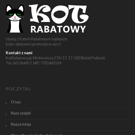
Upoluj z Kotem Rabatowym najlepsze
kody rabatowe i promocje w sieci!
Kontakt z nami
KotRabatowy.pl, Mickiewicza 27A/17, 17-100 Bielsk Podlaski
Tel: 665364457, NIP: 7781445509
POCZYTAJ
O nas
Nasz zespół
Nasza misja