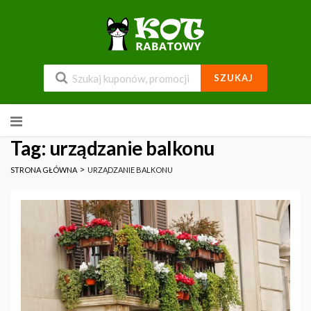
SZUKAJ
Przejdź
do
zawartości
Tag: urządzanie balkonu
>
STRONA GŁÓWNA
URZĄDZANIE BALKONU