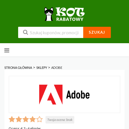
SZUKAJ
Przejdź
do
zawartości
>
>
STRONA GŁÓWNA
SKLEPY
ADOBE
Twoja ocena:
brak
Ocena:
4.3
-
6
głosów