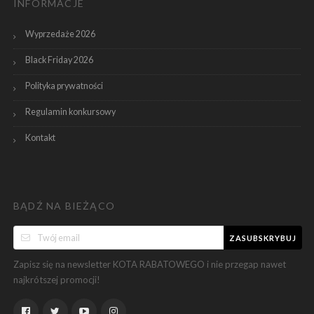
INFORMACJE
Wyprzedaże 2026
Black Friday 2026
Polityka prywatności
Regulamin konkursowy
Kontakt
BĄDŹ NA BIEŻĄCO
ZASUBSKRYBUJ
Zapisz się na newsletter KOTA RABATOWEGO i nie przegap nawet
najkrótszej promocji!