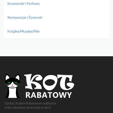
Kosmetyki i Perfumy
Restauracje i Żywność
Książka/Muzyka/Film
Upoluj z Kotem Rabatowym najlepsze
kody rabatowe i promocje w sieci!