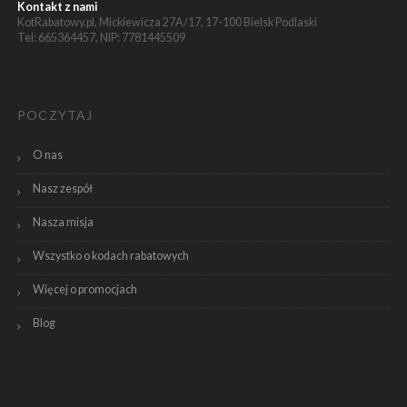
Kontakt z nami
KotRabatowy.pl, Mickiewicza 27A/17, 17-100 Bielsk Podlaski
Tel: 665364457, NIP: 7781445509
POCZYTAJ
O nas
Nasz zespół
Nasza misja
Wszystko o kodach rabatowych
Więcej o promocjach
Blog