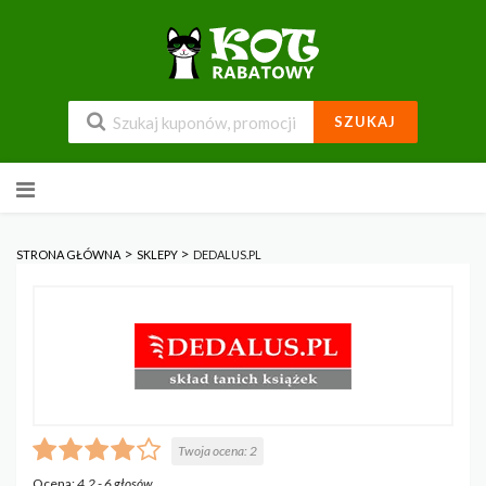
SZUKAJ
Przejdź
do
zawartości
>
>
STRONA GŁÓWNA
SKLEPY
DEDALUS.PL
Twoja ocena:
2
Ocena:
4.2
-
6
głosów