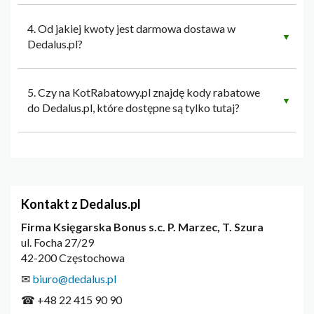
4. Od jakiej kwoty jest darmowa dostawa w
▼
Dedalus.pl?
5. Czy na KotRabatowy.pl znajdę kody rabatowe
▼
do Dedalus.pl, które dostępne są tylko tutaj?
Kontakt z Dedalus.pl
Firma Księgarska Bonus s.c. P. Marzec, T. Szura
ul. Focha 27/29
42-200 Częstochowa
✉
biuro@dedalus.pl
☎ +48 22 415 90 90