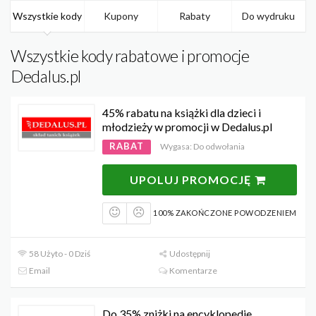
Wszystkie kody
Kupony
Rabaty
Do wydruku
Wszystkie kody rabatowe i promocje
Dedalus.pl
45% rabatu na książki dla dzieci i
młodzieży w promocji w Dedalus.pl
RABAT
Wygasa: Do odwołania
UPOLUJ PROMOCJĘ
100% ZAKOŃCZONE POWODZENIEM
58 Użyto - 0 Dziś
Udostępnij
Email
Komentarze
Do 35% zniżki na encyklopedie,