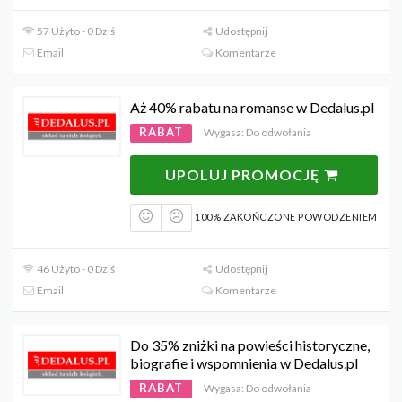
57 Użyto - 0 Dziś
Udostępnij
Email
Komentarze
Aż 40% rabatu na romanse w Dedalus.pl
RABAT
Wygasa: Do odwołania
UPOLUJ PROMOCJĘ
100% ZAKOŃCZONE POWODZENIEM
46 Użyto - 0 Dziś
Udostępnij
Email
Komentarze
Do 35% zniżki na powieści historyczne,
biografie i wspomnienia w Dedalus.pl
RABAT
Wygasa: Do odwołania