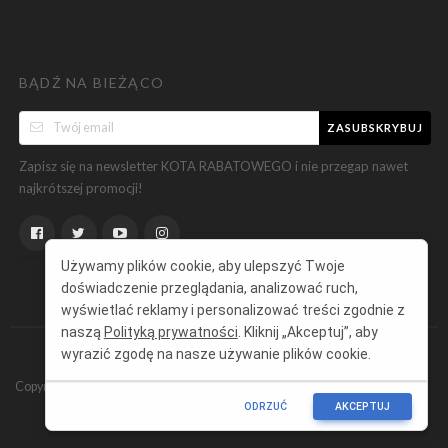
BĄDŹ NA BIEŻĄCO
ZASUBSKRYBUJ
Zapisz się na newsletter KOTA RABATOWEGO i nie przegap nawet
najkrótszej promocji!
Używamy plików cookie, aby ulepszyć Twoje
doświadczenie przeglądania, analizować ruch,
wyświetlać reklamy i personalizować treści zgodnie z
naszą
Polityką prywatności
. Kliknij „Akceptuj”, aby
wyrazić zgodę na nasze używanie plików cookie.
Copyright ©
KotRabatowy.pl
Wszelkie prawa zastrzeżone.
ODRZUĆ
AKCEPTUJ