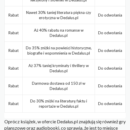
Nawet 30% taniej literatura piękna czy
Rabat
Do odwołania
erotyczna w Dedalus.pl
Aż 40% rabatu na romanse w
Rabat
Do odwołania
Dedalus.pl
Do 35% zniżki na powieści historyczne,
Rabat
Do odwołania
biografie i wspomnienia w Dedalus.pl
Aż 37% taniej kryminały i thrillery w
Rabat
Do odwołania
Dedalus.pl
Darmowa dostawa od 150 zł w
Rabat
Do odwołania
Dedalus.pl
Do 30% zniżki na literaturę faktu i
Rabat
Do odwołania
reportaże w Dedalus.pl
Oprócz książek, w ofercie Dedalus.pl znajdują się również gry
planszowe oraz audiobooki, co sprawia, że jest to miejsce