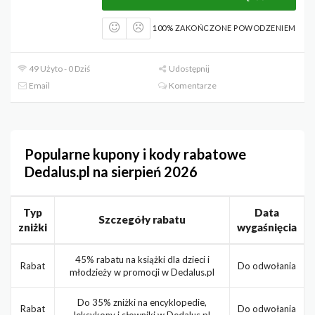
100% ZAKOŃCZONE POWODZENIEM
49 Użyto - 0 Dziś
Udostępnij
Email
Komentarze
Popularne kupony i kody rabatowe
Dedalus.pl na sierpień 2026
Typ
Data
Szczegóły rabatu
zniżki
wygaśnięcia
45% rabatu na książki dla dzieci i
Rabat
Do odwołania
młodzieży w promocji w Dedalus.pl
Do 35% zniżki na encyklopedie,
Rabat
Do odwołania
leksykony i słowniki w Dedalus.pl