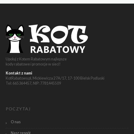
Upoluj z Kotem Rabatowym najlepsze
kody rabatowe i promocje w sieci!
Kontakt z nami
KotRabatowy.pl, Mickiewicza 27A/17, 17-100 Bielsk Podlaski
Tel: 665364457, NIP: 7781445509
POCZYTAJ
O nas
Nasz zespół