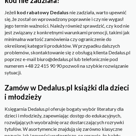
kod nie zadziała?
Jeżeli
kod rabatowy Dedalus
nie zadziała, warto upewnić
się, że został on wprowadzony poprawnie i czy nie wygasł
jego termin ważności. Należy również sprawdzić, czy kod nie
jest związany z konkretnymi warunkami promocji, takimi jak
minimalna wartość zamówienia czy ograniczenie do
określonej kategorii produktów. W przypadku dalszych
problemów, skontaktowanie się z obsługą klienta Dedalus.pl
poprzez e-mail biuro@dedalus.pl lub telefonicznie pod
numerem +48 22 415 90 90 pozwoli na szybkie rozwiązanie
sytuacji.
Zamów w Dedalus.pl książki dla dzieci
i młodzieży
Księgarnia Dedalus.pl oferuje bogaty wybór literatury dla
dzieci i młodzieży, zapewniając dostęp do edukacyjnych,
rozwijających wyobraźnię oraz dostarczających rozrywki
tytułów. W asortymencie znajdują się zarówno klasyczne
pozycje, jak i nowości wydawnicze, co sprawia, że każdy