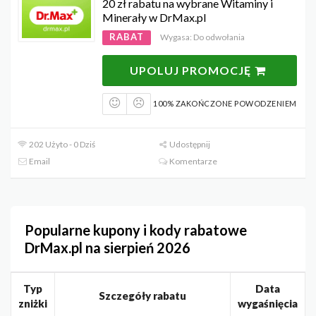
20 zł rabatu na wybrane Witaminy i
Minerały w DrMax.pl
RABAT
Wygasa: Do odwołania
UPOLUJ PROMOCJĘ
100% ZAKOŃCZONE POWODZENIEM
202 Użyto - 0 Dziś
Udostępnij
Email
Komentarze
Popularne kupony i kody rabatowe
DrMax.pl na sierpień 2026
Typ
Data
Szczegóły rabatu
zniżki
wygaśnięcia