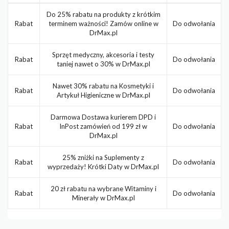
Do 25% rabatu na produkty z krótkim
Rabat
terminem ważności! Zamów online w
Do odwołania
DrMax.pl
Sprzęt medyczny, akcesoria i testy
Rabat
Do odwołania
taniej nawet o 30% w DrMax.pl
Nawet 30% rabatu na Kosmetyki i
Rabat
Do odwołania
Artykuł Higieniczne w DrMax.pl
Darmowa Dostawa kurierem DPD i
Rabat
InPost zamówień od 199 zł w
Do odwołania
DrMax.pl
25% zniżki na Suplementy z
Rabat
Do odwołania
wyprzedaży! Krótki Daty w DrMax.pl
20 zł rabatu na wybrane Witaminy i
Rabat
Do odwołania
Minerały w DrMax.pl