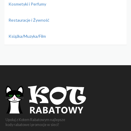
Kosmetyki i Perfumy
Restauracje i Żywność
Książka/Muzyka/Film
Upoluj z Kotem Rabatowym najlepsze
kody rabatowe i promocje w sieci!