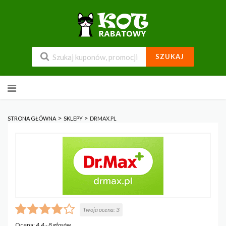
SZUKAJ
Przejdź
do
zawartości
>
>
STRONA GŁÓWNA
SKLEPY
DRMAX.PL
Twoja ocena:
3
Ocena:
4.4
-
8
głosów