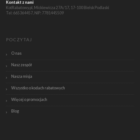
Kontakt z nami
KotRabatowy.pl, Mickiewicza 27A/17, 17-100 Bielsk Podlaski
Tel: 665364457, NIP: 7781445509
POCZYTAJ
O nas
Nasz zespół
Nasza misja
Wszystko o kodach rabatowych
Więcej o promocjach
Blog