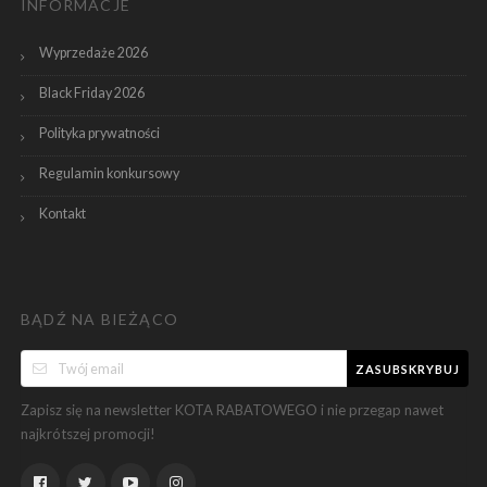
INFORMACJE
Wyprzedaże 2026
Black Friday 2026
Polityka prywatności
Regulamin konkursowy
Kontakt
BĄDŹ NA BIEŻĄCO
ZASUBSKRYBUJ
Zapisz się na newsletter KOTA RABATOWEGO i nie przegap nawet
najkrótszej promocji!