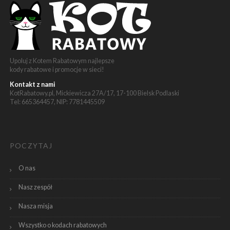
Upoluj z Kotem Rabatowym najlepsze
kody rabatowe i promocje w sieci!
Kontakt z nami
KotRabatowy.pl, Mickiewicza 27A/17, 17-100 Bielsk Podlaski
Tel: 665364457, NIP: 7781445509
POCZYTAJ
O nas
Nasz zespół
Nasza misja
Wszystko o kodach rabatowych