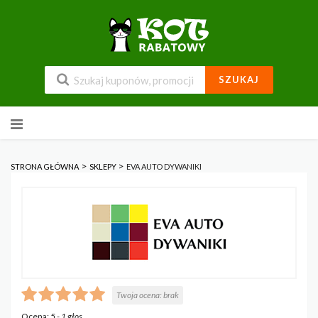
SZUKAJ
Przejdź
do
zawartości
>
>
STRONA GŁÓWNA
SKLEPY
EVA AUTO DYWANIKI
Twoja ocena:
brak
Ocena:
5
-
1
głos