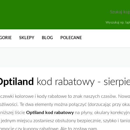
Wyszukaj np. lapt
GORIE
SKLEPY
BLOG
POLECANE
ptiland
kod rabatowy - sierpi
czewki kolorowe i kody rabatowe to znak naszych czasów. Nowoc
żliwości. Te dwa elementy można połączyć (dorzucając przy okaz
niższej liście
Optiland kod rabatowy
na płyny, okulary korekcyjn
jednym miejscu zostaniesz obsłużony bezpiecznie, szybko i tanio
omocje czy kupony rabatowe. Ale to zostaw nam.