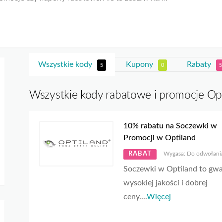
Wszystkie kody
Kupony
Rabaty
5
0
5
Wszystkie kody rabatowe i promocje Op
10% rabatu na Soczewki w
Promocji w Optiland
RABAT
Wygasa: Do odwołani
Soczewki w Optiland to gwa
wysokiej jakości i dobrej
ceny.
...
Więcej