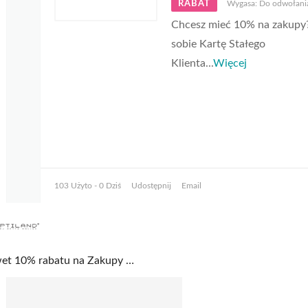
RABAT
Wygasa: Do odwołani
Chcesz mieć 10% na zakupy
sobie Kartę Stałego
Klienta
...
Więcej
103 Użyto - 0 Dziś
Udostępnij
Email
Nawet 10% rabatu na Zakupy z Kartą Stałego Klienta Optiland