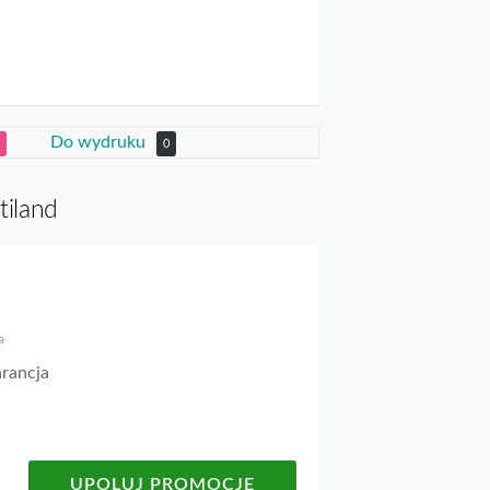
Do wydruku
0
tiland
a
rancja
UPOLUJ PROMOCJĘ