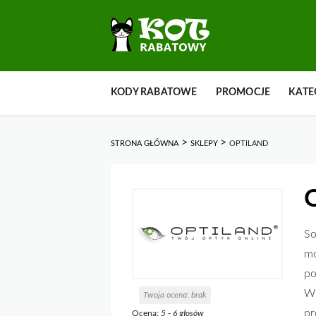
Przejdź
KODY RABATOWE
PROMOCJE
KATE
do
zawartości
>
>
STRONA GŁÓWNA
SKLEPY
OPTILAND
O
So
mo
po
W 
Twoja ocena:
brak
pr
Ocena:
5
-
6
głosów