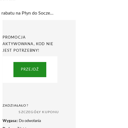
10% rabatu na Płyn do Soczewek w Optiland
PROMOCJA
AKTYWOWANA, KOD NIE
JEST POTRZEBNY!
PRZEJDŹ
ZADZIAŁAŁO?
SZCZEGÓŁY KUPONU
Wygasa:
: Do odwołania