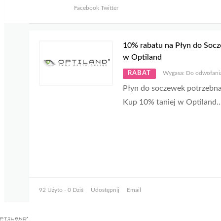
Facebook
Twitter
10% rabatu na Płyn do Soc
w Optiland
RABAT
Wygasa: Do odwołani
Płyn do soczewek potrzebna
Kup 10% taniej w Optiland
..
92 Użyto - 0 Dziś
Udostępnij
Email