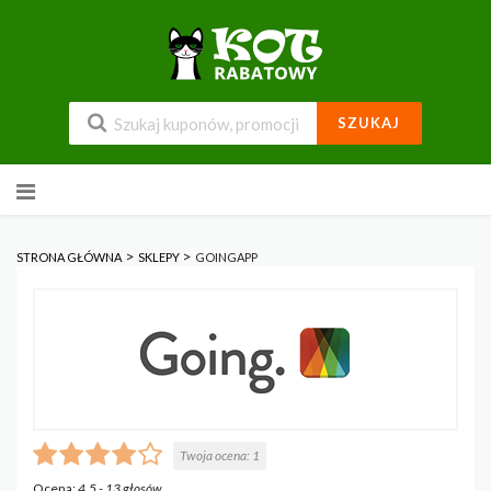
SZUKAJ
Przejdź
do
zawartości
>
>
STRONA GŁÓWNA
SKLEPY
GOINGAPP
Twoja ocena:
1
Ocena:
4.5
-
13
głosów