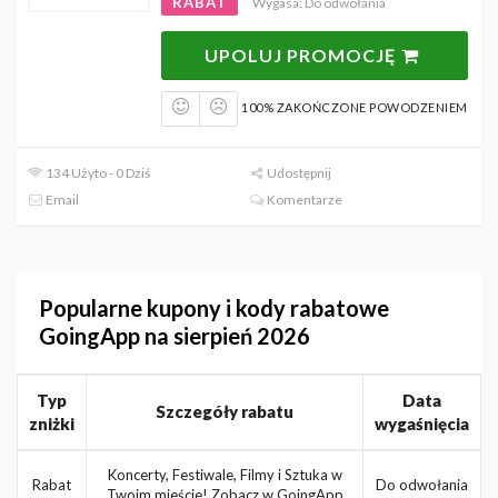
RABAT
Wygasa: Do odwołania
UPOLUJ PROMOCJĘ
100% ZAKOŃCZONE POWODZENIEM
134 Użyto - 0 Dziś
Udostępnij
Email
Komentarze
Popularne kupony i kody rabatowe
GoingApp na sierpień 2026
Typ
Data
Szczegóły rabatu
zniżki
wygaśnięcia
Koncerty, Festiwale, Filmy i Sztuka w
Rabat
Do odwołania
Twoim mieście! Zobacz w GoingApp