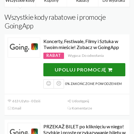
Wszystkie kody
Kupony
Rabaty
Do wydruku
Wszystkie kody rabatowe i promocje
GoingApp
Koncerty, Festiwale, Filmy i Sztuka w
Twoim mieście! Zobacz w GoingApp
RABAT
Wygasa: Do odwołania
UPOLUJ PROMOCJĘ
0% ZAKOŃCZONE POWODZENIEM
613 Użyto - 0 Dziś
Udostępnij
Email
Komentarze
PRZEKAŻ BILET po kliknięciu w niego!
Szybkie i proste przykazywanie biletu w