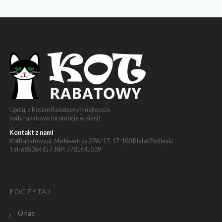
Upoluj z Kotem Rabatowym najlepsze
kody rabatowe i promocje w sieci!
Kontakt z nami
KotRabatowy.pl, Mickiewicza 27A/17, 17-100 Bielsk Podlaski
Tel: 665364457, NIP: 7781445509
POCZYTAJ
O nas