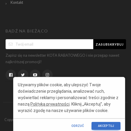
Kontakt
BĄDŹ NA BIEŻĄCO
ZASUBSKRYBUJ
Zapisz się na newsletter KOTA RABATOWEGO i nie przegap nawet
najkrótszej promocji!
Używamy plików cookie, aby ulepszyć Twoje
doświadczenie przeglądania, analizować ruch,
wyświetlać reklamy i personalizować treści zgodnie z
naszą
Polityką prywatności
. Kliknij „Akceptuj”, aby
wyrazić zgodę na nasze używanie plików cookie.
Copyright ©
KotRabatowy.pl
Wszelkie prawa zastrzeżone.
ODRZUĆ
AKCEPTUJ