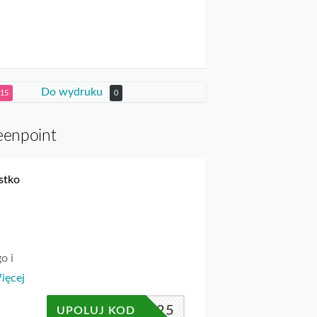
Do wydruku
15
0
eenpoint
stko
o i
ięcej
JESIEN25
UPOLUJ KOD