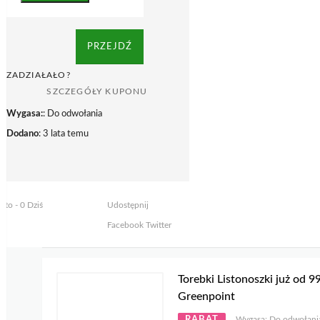
PRZEJDŹ
ZADZIAŁAŁO?
SZCZEGÓŁY KUPONU
Wygasa:
: Do odwołania
Dodano
: 3 lata temu
yto - 0 Dziś
Udostępnij
Facebook
Twitter
Torebki Listonoszki już od 99
Greenpoint
RABAT
Wygasa: Do odwołani