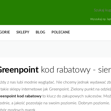
Wyszukaj np. lapt
GORIE
SKLEPY
BLOG
POLECANE
Greenpoint
kod rabatowy - sie
żdy z nas lubi modnie wyglądać. Nie chcemy jednak wydawać zbyt
 takie sklepy internetowe jak Greenpoint. Zielony punkt na odzi
eenpoint kod rabatowy
to klucz do zakupowych sukcesów. Możesz
odnie, a jakość pozostaje na swoim poziomie. Dobrym poziomie
bór modnych marek.