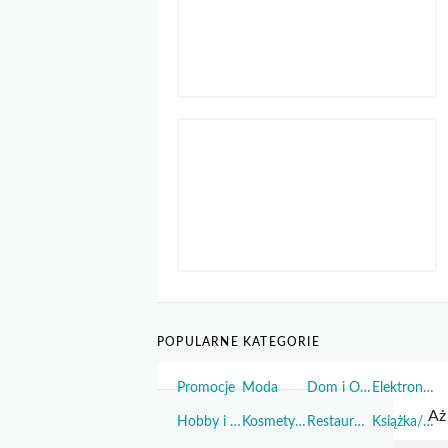
POPULARNE KATEGORIE
Promocje
Moda
Dom i Ogród
Elektronika
Hobby i Sport
Kosmetyki i Perfumy
Restauracje i Żywność
Książka/Muzyka/Film