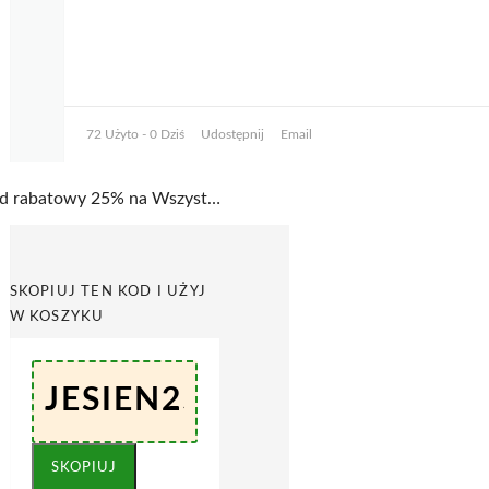
72 Użyto - 0 Dziś
Udostępnij
Email
Kod rabatowy 25% na Wszystko przy zakupach od 200 zł w Greenpoint
SKOPIUJ TEN KOD I UŻYJ
W KOSZYKU
SKOPIUJ