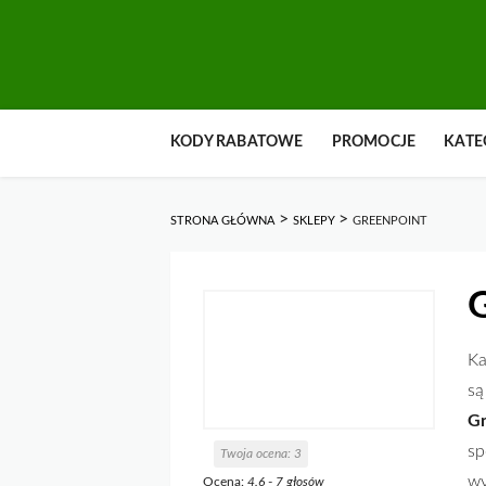
Przejdź
KODY RABATOWE
PROMOCJE
KATE
do
zawartości
>
>
STRONA GŁÓWNA
SKLEPY
GREENPOINT
Ka
są
Gr
sp
Twoja ocena:
3
wy
Ocena:
4.6
-
7
głosów