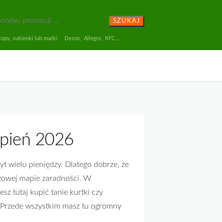
SZUKAJ
opy, sukienki lub marki:
Dyson
,
Allegro
,
KFC
,...
rpień 2026
 wielu pieniędzy. Dlatego dobrze, że
eżowej mapie zaradności. W
 tutaj kupić tanie kurtki czy
. Przede wszystkim masz tu ogromny