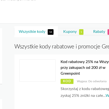
Wszystkie kody
Kupony
Rabaty
16
1
Wszystkie kody rabatowe i promocje Gr
Kod rabatowy 25% na Wszy
przy zakupach od 200 zł w
Greenpoint
KOD
Wygasa: Do odwołania
Skorzystaj z kodu rabatoweg
zyskaj 25% zniżki na całe
...
W