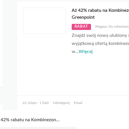
Aż 42% rabatu na Kombine
Greenpoint
RABAT
Wygasa: Do odwołani
Znajdź swój nowy ulubiony s
wyjątkową ofertą kombine
w
...
Więcej
61 Użyto - 1 Dziś
Udostępnij
Email
Aż 42% rabatu na Kombinezony w Greenpoint