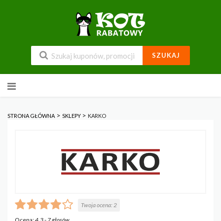
SZUKAJ
Przejdź
do
zawartości
>
>
STRONA GŁÓWNA
SKLEPY
KARKO
Twoja ocena:
2
Ocena:
4.3
-
7
głosów