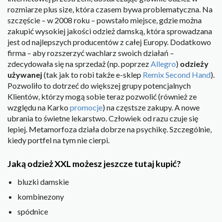
rozmiarze plus size, która czasem bywa problematyczna. Na
szczęście – w 2008 roku – powstało miejsce, gdzie można
zakupić wysokiej jakości odzież damską, która sprowadzana
jest od najlepszych producentów z całej Europy. Dodatkowo
firma – aby rozszerzyć wachlarz swoich działań –
zdecydowała się na sprzedaż (np. poprzez
Allegro
)
odzieży
używanej
(tak jak to robi także e-sklep
Remix Second Hand
).
Pozwoliło to dotrzeć do większej grupy potencjalnych
Klientów, którzy mogą sobie teraz pozwolić (również ze
względu na Karko
promocje
) na częstsze zakupy. A nowe
ubrania to świetne lekarstwo. Człowiek od razu czuje się
lepiej. Metamorfoza działa dobrze na psychikę. Szczególnie,
kiedy portfel na tym nie cierpi.
Jaką odzież XXL możesz jeszcze tutaj kupić?
bluzki damskie
kombinezony
spódnice