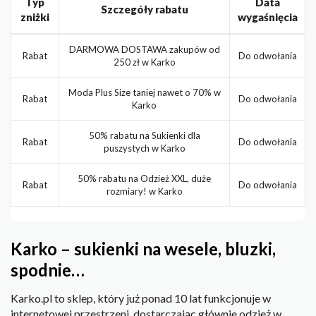
Typ
Data
Szczegóły rabatu
zniżki
wygaśnięcia
DARMOWA DOSTAWA zakupów od
Rabat
Do odwołania
250 zł w Karko
Moda Plus Size taniej nawet o 70% w
Rabat
Do odwołania
Karko
50% rabatu na Sukienki dla
Rabat
Do odwołania
puszystych w Karko
50% rabatu na Odzież XXL, duże
Rabat
Do odwołania
rozmiary! w Karko
Karko – sukienki na wesele, bluzki,
spodnie…
Karko.pl to sklep, który już ponad 10 lat funkcjonuje w
internetowej przestrzeni, dostarczając głównie odzież w