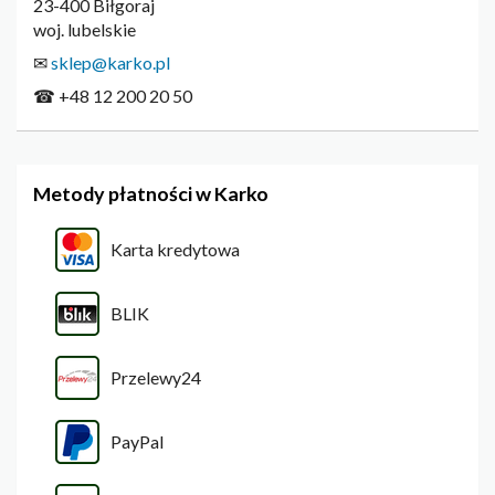
23-400 Biłgoraj
woj. lubelskie
✉
sklep@karko.pl
☎ +48 12 200 20 50
Metody płatności w Karko
Karta kredytowa
BLIK
Przelewy24
PayPal