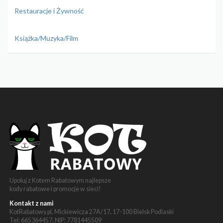
Restauracje i Żywność
Książka/Muzyka/Film
Upoluj z Kotem Rabatowym najlepsze
kody rabatowe i promocje w sieci!
Kontakt z nami
KotRabatowy.pl, Mickiewicza 27A/17, 17-100 Bielsk Podlaski
Tel: 665364457, NIP: 7781445509