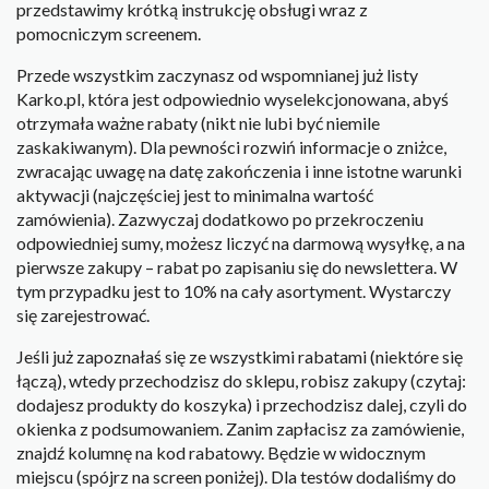
przedstawimy krótką instrukcję obsługi wraz z
pomocniczym screenem.
Przede wszystkim zaczynasz od wspomnianej już listy
Karko.pl, która jest odpowiednio wyselekcjonowana, abyś
otrzymała ważne rabaty (nikt nie lubi być niemile
zaskakiwanym). Dla pewności rozwiń informacje o zniżce,
zwracając uwagę na datę zakończenia i inne istotne warunki
aktywacji (najczęściej jest to minimalna wartość
zamówienia). Zazwyczaj dodatkowo po przekroczeniu
odpowiedniej sumy, możesz liczyć na darmową wysyłkę, a na
pierwsze zakupy – rabat po zapisaniu się do newslettera. W
tym przypadku jest to 10% na cały asortyment. Wystarczy
się zarejestrować.
Jeśli już zapoznałaś się ze wszystkimi rabatami (niektóre się
łączą), wtedy przechodzisz do sklepu, robisz zakupy (czytaj:
dodajesz produkty do koszyka) i przechodzisz dalej, czyli do
okienka z podsumowaniem. Zanim zapłacisz za zamówienie,
znajdź kolumnę na kod rabatowy. Będzie w widocznym
miejscu (spójrz na screen poniżej). Dla testów dodaliśmy do