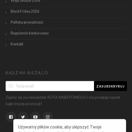
Wyprzedaże 2026
Black Friday 2026
Polityka prywatności
Regulamin konkursowy
Kontakt
BĄDŹ NA BIEŻĄCO
ZASUBSKRYBUJ
Zapisz się na newsletter KOTA RABATOWEGO i nie przegap nawet
najkrótszej promocji!
Używamy plików cookie, aby ulepszyć Twoje