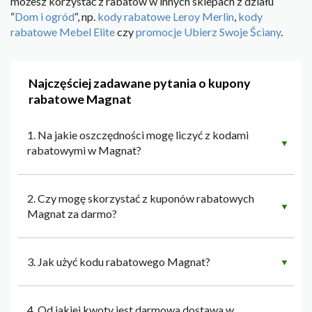
możesz korzystać z rabatów w innych sklepach z działu
“
Dom i ogród
“, np.
kody rabatowe Leroy Merlin
,
kody
rabatowe Mebel Elite
czy
promocje Ubierz Swoje Ściany
.
Najczęściej zadawane pytania o kupony
rabatowe Magnat
1. Na jakie oszczędności mogę liczyć z kodami
▼
rabatowymi w Magnat?
2. Czy mogę skorzystać z kuponów rabatowych
▼
Magnat za darmo?
3. Jak użyć kodu rabatowego Magnat?
▼
4. Od jakiej kwoty jest darmowa dostawa w