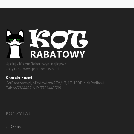
Upoluj z Kotem Rabatowym najlepsze
kody rabatowe i promocje w sieci!
Kontakt z nami
KotRabatowy.pl, Mickiewicza 27A/17, 17-100 Bielsk Podlaski
Tel: 665364457, NIP: 7781445509
POCZYTAJ
O nas