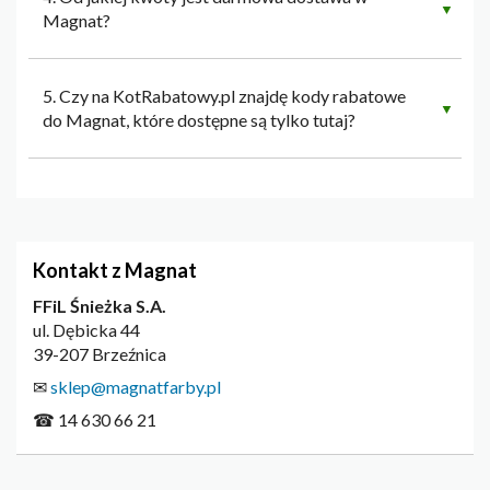
▼
Magnat?
5. Czy na KotRabatowy.pl znajdę kody rabatowe
▼
do Magnat, które dostępne są tylko tutaj?
Kontakt z Magnat
FFiL Śnieżka S.A.
ul. Dębicka 44
39-207 Brzeźnica
✉
sklep@magnatfarby.pl
☎ 14 630 66 21