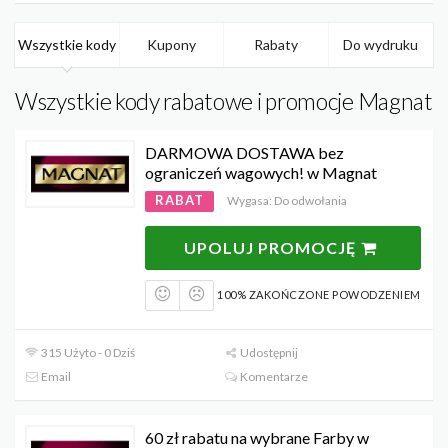
Wszystkie kody
Kupony
Rabaty
Do wydruku
Wszystkie kody rabatowe i promocje Magnat
DARMOWA DOSTAWA bez
ograniczeń wagowych! w Magnat
RABAT
Wygasa: Do odwołania
UPOLUJ PROMOCJĘ
100% ZAKOŃCZONE POWODZENIEM
315 Użyto - 0 Dziś
Udostępnij
Email
Komentarze
60 zł rabatu na wybrane Farby w