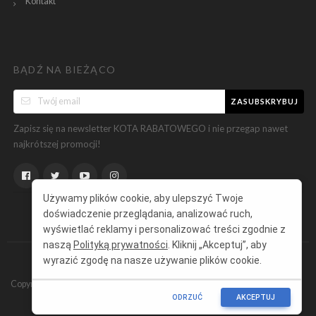
Kontakt
BĄDŹ NA BIEŻĄCO
ZASUBSKRYBUJ
Zapisz się na newsletter KOTA RABATOWEGO i nie przegap nawet
najkrótszej promocji!
Używamy plików cookie, aby ulepszyć Twoje
doświadczenie przeglądania, analizować ruch,
wyświetlać reklamy i personalizować treści zgodnie z
naszą
Polityką prywatności
. Kliknij „Akceptuj”, aby
wyrazić zgodę na nasze używanie plików cookie.
Copyright ©
KotRabatowy.pl
Wszelkie prawa zastrzeżone.
ODRZUĆ
AKCEPTUJ