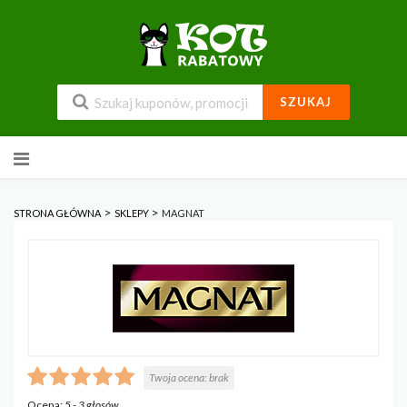
SZUKAJ
Przejdź
do
zawartości
>
>
STRONA GŁÓWNA
SKLEPY
MAGNAT
Twoja ocena:
brak
Ocena:
5
-
3
głosów