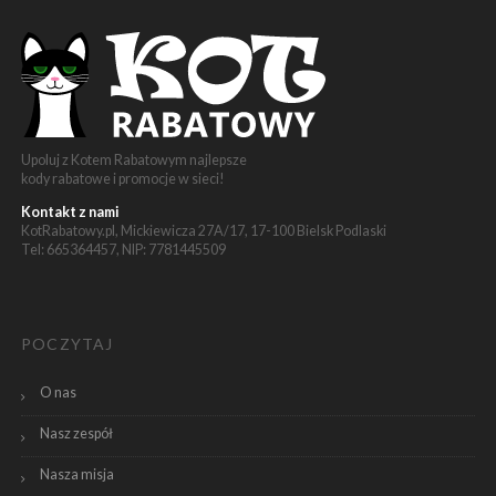
Upoluj z Kotem Rabatowym najlepsze
kody rabatowe i promocje w sieci!
Kontakt z nami
KotRabatowy.pl, Mickiewicza 27A/17, 17-100 Bielsk Podlaski
Tel: 665364457, NIP: 7781445509
POCZYTAJ
O nas
Nasz zespół
Nasza misja