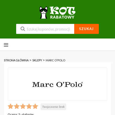
SZUKAJ
Przejdź
do
zawartości
>
>
STRONA GŁÓWNA
SKLEPY
MARC O'POLO
Twoja ocena:
brak
Ocena:
5
-
4
głosów