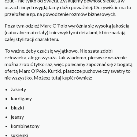
czuć – nie tylko od Święta. Zyskujemy pewność siebie, a w
oczach innych wyglądamy dużo poważniej. Oczywiście ma to
przełożenie np. na powodzenie rozmów biznesowych.
Poza tym odzież Marc O’Polo wyróżnia się wysoką jakością
(naturalne materiały) i niezwykłymi detalami, które nadają
całej stylizacji charakteru.
To ważne, żeby czuć się wyjątkowo. Nie szata zdobi
człowieka, ale go wyraża. Jak wiadomo, pierwsze wrażenie
można zrobić tylko raz, więc polecamy zapoznać się z bogatą
ofertą Marc O’Polo. Kurtki, płaszcze puchowe czy swetry to
nie wszystko. Możesz tutaj kupić również:
żakiety
kardigany
bluzki
jeansy
kombinezony
sukienki