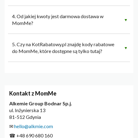
4. Od jakiej kwoty jest darmowa dostawa w
▼
MomMe?
5. Czy na KotRabatowy.pl znajdę kody rabatowe
▼
do MomMe, które dostępne są tylko tutaj?
Kontakt z MomMe
Alkemie Group Bodnar Sp.j.
ul. Inżynierska 13
81-512 Gdynia
✉
hello@alkmie.com
☎ +48 690 680 160