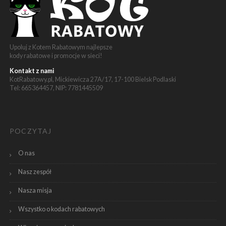
Upoluj z Kotem Rabatowym najlepsze
kody rabatowe i promocje w sieci!
Kontakt z nami
KotRabatowy.pl, Mickiewicza 27A/17, 17-100 Bielsk Podlaski
Tel: 665364457, NIP: 7781445509
POCZYTAJ
O nas
Nasz zespół
Nasza misja
Wszystko o kodach rabatowych