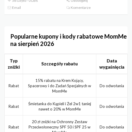
58 Użyto - 0 Dziś
Udostępnij
Email
Komentarze
Popularne kupony i kody rabatowe MomMe
na sierpień 2026
Typ
Data
Szczegóły rabatu
zniżki
wygaśnięcia
15% rabatu na Krem Kojący,
Rabat
Spacerowy i do Zadań Specjalnych w
Do odwołania
MomMe
Śmietanka do Kąpieli i Żel 2w1 taniej
Rabat
Do odwołania
nawet o 20% w MomMe
20 zł zniżki na Ochronny Zestaw
Rabat
Przeciwsłoneczny SPF 50 i SPF 25 w
Do odwołania