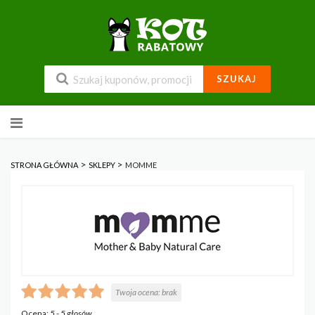
SZUKAJ
Przejdź
do
zawartości
>
>
STRONA GŁÓWNA
SKLEPY
MOMME
Twoja ocena:
brak
Ocena:
5
-
5
głosów