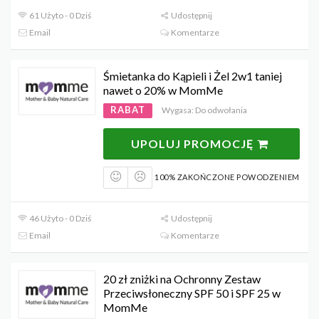
61 Użyto - 0 Dziś
Udostępnij
Email
Komentarze
Śmietanka do Kąpieli i Żel 2w1 taniej
nawet o 20% w MomMe
RABAT
Wygasa: Do odwołania
UPOLUJ PROMOCJĘ
100% ZAKOŃCZONE POWODZENIEM
46 Użyto - 0 Dziś
Udostępnij
Email
Komentarze
20 zł zniżki na Ochronny Zestaw
Przeciwsłoneczny SPF 50 i SPF 25 w
MomMe