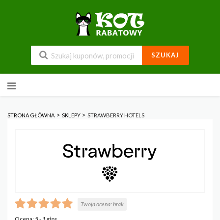
SZUKAJ
Przejdź
do
zawartości
>
>
STRONA GŁÓWNA
SKLEPY
STRAWBERRY HOTELS
Twoja ocena:
brak
Ocena:
5
-
1
głos