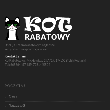
Upoluj z Kotem Rabatowym najlepsze
kody rabatowe i promocje w sieci!
Kontakt z nami
KotRabatowy.pl, Mickiewicza 27A/17, 17-100 Bielsk Podlaski
Tel: 665364457, NIP: 7781445509
POCZYTAJ
O nas
Nasz zespół