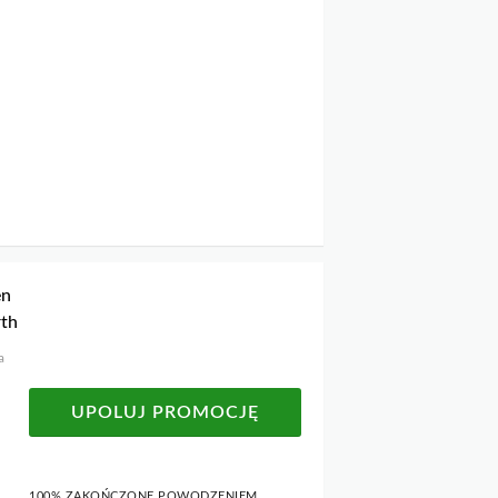
en
rth
a
UPOLUJ PROMOCJĘ
100% ZAKOŃCZONE POWODZENIEM