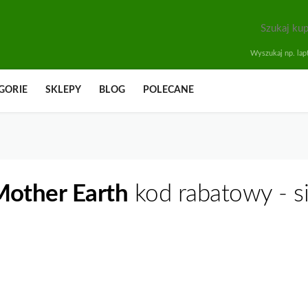
Wyszukaj np. lapt
GORIE
SKLEPY
BLOG
POLECANE
other Earth
kod rabatowy - s