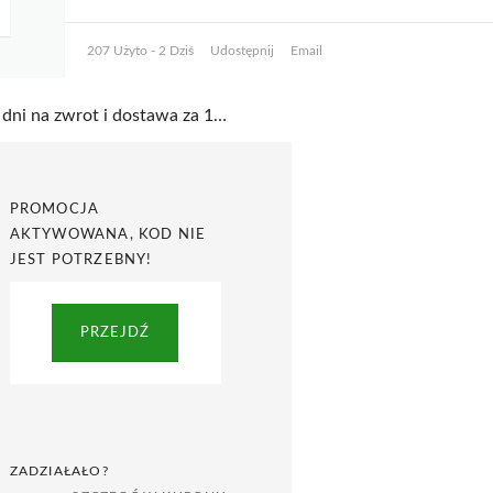
207 Użyto - 2 Dziś
Udostępnij
Email
14 dni na zwrot i dostawa za 14,99 zł w Mother Earth
PROMOCJA
AKTYWOWANA, KOD NIE
JEST POTRZEBNY!
PRZEJDŹ
ZADZIAŁAŁO?