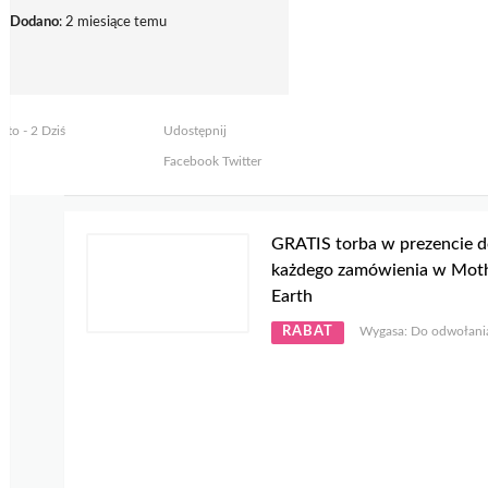
Dodano
: 2 miesiące temu
yto - 2 Dziś
Udostępnij
Facebook
Twitter
GRATIS torba w prezencie 
każdego zamówienia w Mot
Earth
RABAT
Wygasa: Do odwołani