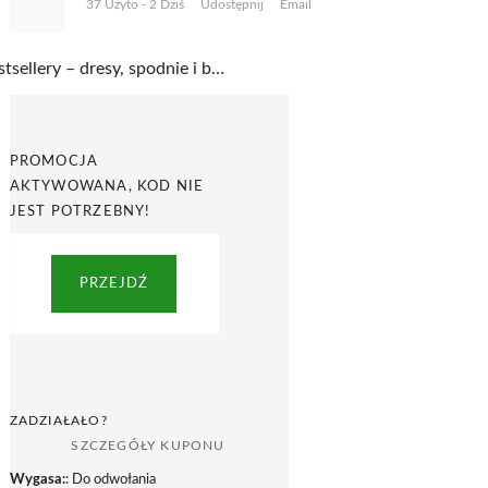
37 Użyto - 2 Dziś
Udostępnij
Email
Bestsellery – dresy, spodnie i bluzy w Mother Earth
PROMOCJA
AKTYWOWANA, KOD NIE
JEST POTRZEBNY!
PRZEJDŹ
ZADZIAŁAŁO?
SZCZEGÓŁY KUPONU
Wygasa:
: Do odwołania