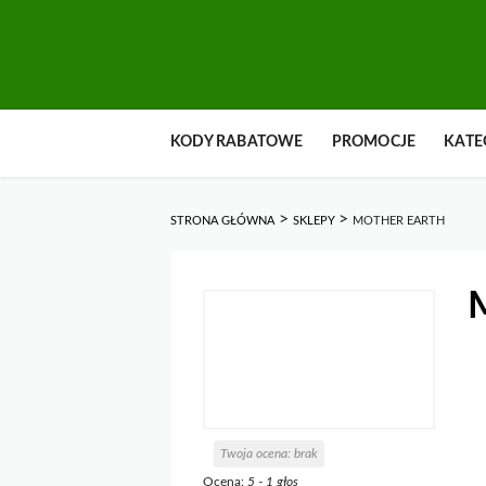
Przejdź
KODY RABATOWE
PROMOCJE
KATE
do
zawartości
>
>
STRONA GŁÓWNA
SKLEPY
MOTHER EARTH
M
Twoja ocena:
brak
Ocena:
5
-
1
głos