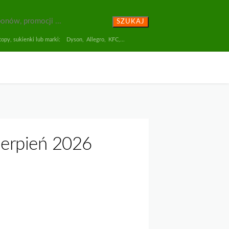
SZUKAJ
opy, sukienki lub marki:
Dyson
,
Allegro
,
KFC
,...
ierpień 2026