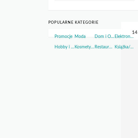
POPULARNE KATEGORIE
Promocje
Moda
Dom i Ogród
Elektronika
Hobby i Sport
Kosmetyki i Perfumy
Restauracje i Żywność
Książka/Muzyka/Film