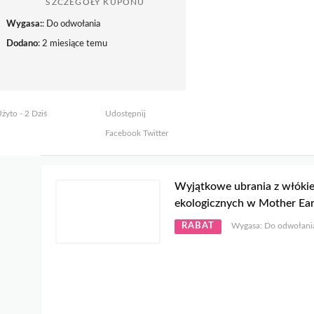
SZCZEGÓŁY KUPONU
Wygasa:
: Do odwołania
Dodano
: 2 miesiące temu
żyto - 2 Dziś
Udostępnij
Facebook
Twitter
Wyjątkowe ubrania z włóki
ekologicznych w Mother Ea
RABAT
Wygasa: Do odwołani