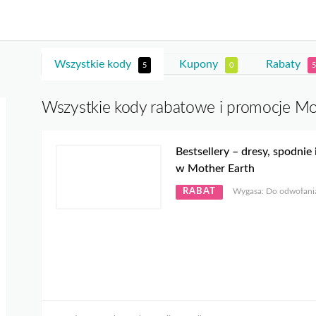
Wszystkie kody
Kupony
Rabaty
5
0
5
Wszystkie kody rabatowe i promocje Mo
Bestsellery – dresy, spodnie 
w Mother Earth
RABAT
Wygasa: Do odwołani