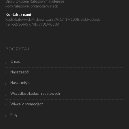
Upoluj z Kotem Rabatowym najlepsze
kody rabatowe i promocje w sieci!
Kontakt z nami
KotRabatowy.pl, Mickiewicza 27A/17, 17-100 Bielsk Podlaski
Tel: 665364457, NIP: 7781445509
POCZYTAJ
O nas
Nasz zespół
Nasza misja
Wszystko o kodach rabatowych
Więcej o promocjach
Blog