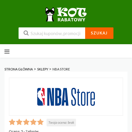
SZUKAJ
Przejdź
do
zawartości
>
>
STRONA GŁÓWNA
SKLEPY
NBA STORE
Twoja ocena:
brak
Ocena:
5
-
2
głosów