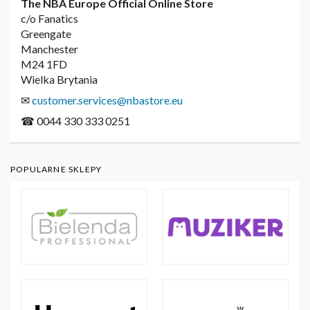
The NBA Europe Official Online Store
c/o Fanatics
Greengate
Manchester
M24 1FD
Wielka Brytania
✉
customer.services@nbastore.eu
☎ 0044 330 333 0251
POPULARNE SKLEPY