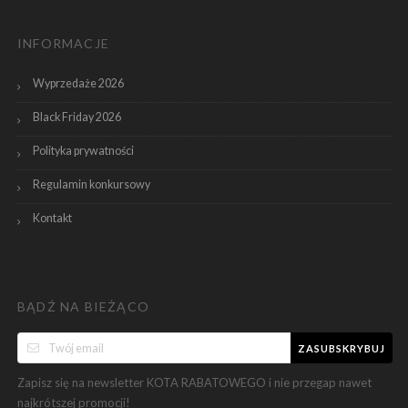
INFORMACJE
Wyprzedaże 2026
Black Friday 2026
Polityka prywatności
Regulamin konkursowy
Kontakt
BĄDŹ NA BIEŻĄCO
ZASUBSKRYBUJ
Zapisz się na newsletter KOTA RABATOWEGO i nie przegap nawet
najkrótszej promocji!