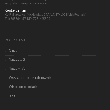
kody rabatowe i promocje w sieci!
Kontakt z nami
KotRabatowy.pl, Mickiewicza 27A/17, 17-100 Bielsk Podlaski
Tel: 665364457, NIP: 7781445509
POCZYTAJ
O nas
Nasz zespół
Nasza misja
Wszystko o kodach rabatowych
Więcej o promocjach
Blog