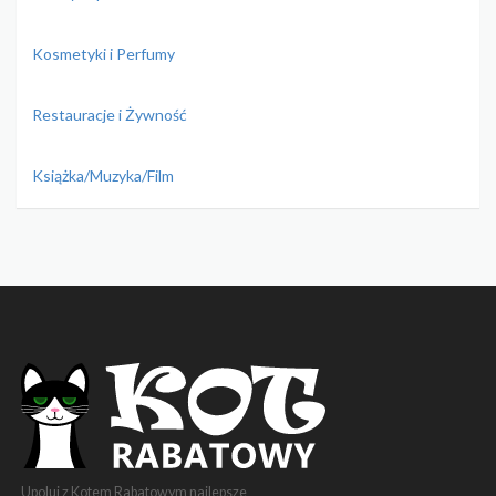
Kosmetyki i Perfumy
Restauracje i Żywność
Książka/Muzyka/Film
Upoluj z Kotem Rabatowym najlepsze