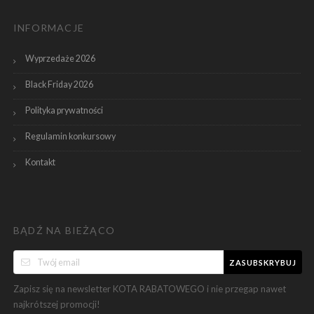
INFORMACJE
Wyprzedaże 2026
Black Friday 2026
Polityka prywatności
Regulamin konkursowy
Kontakt
BĄDŹ NA BIEŻĄCO
ZASUBSKRYBUJ
Zapisz się na newsletter KOTA RABATOWEGO i nie przegap nawet
najkrótszej promocji!