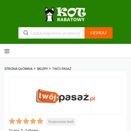
SZUKAJ
Przejdź
do
zawartości
>
>
STRONA GŁÓWNA
SKLEPY
TWÓJ PASAŻ
Twoja ocena:
brak
Ocena:
5
-
3
głosów