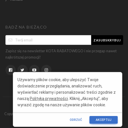
BĄDŹ NA BIEŻĄCO
ZASUBSKRYBUJ
Zapisz się na newsletter KOTA RABATOWEGO i nie przegap nawet
najkrótszej promocji!
Używamy plików cookie, aby ulepszyć Twoje
doświadczenie przeglądania, analizować ruch,
wyświetlać reklamy i personalizować treści zgodnie z
naszą
Polityką prywatności
. Kliknij „Akceptuj”, aby
wyrazić zgodę na nasze używanie plików cookie.
Copyright ©
KotRabatowy.pl
Wszelkie prawa zastrzeżone.
ODRZUĆ
AKCEPTUJ