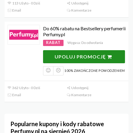
113 Użyto - 0 Dziś
Udostępnij
Email
Komentarze
Do 60% rabatu na Bestsellery perfumerii
Perfumy.pl
RABAT
Wygasa: Do odwołania
UPOLUJ PROMOCJĘ
100% ZAKOŃCZONE POWODZENIEM
362 Użyto - 0 Dziś
Udostępnij
Email
Komentarze
Popularne kupony i kody rabatowe
Perfumy.pl na sierpień 2026