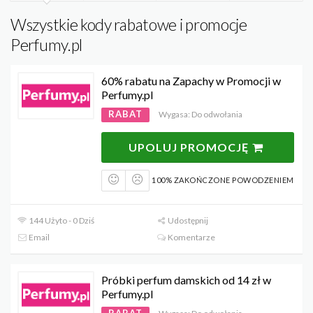
Wszystkie kody rabatowe i promocje
Perfumy.pl
60% rabatu na Zapachy w Promocji w
Perfumy.pl
RABAT
Wygasa: Do odwołania
UPOLUJ PROMOCJĘ
100% ZAKOŃCZONE POWODZENIEM
144 Użyto - 0 Dziś
Udostępnij
Email
Komentarze
Próbki perfum damskich od 14 zł w
Perfumy.pl
RABAT