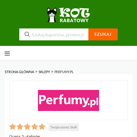
SZUKAJ
Przejdź
do
zawartości
>
>
STRONA GŁÓWNA
SKLEPY
PERFUMY.PL
Twoja ocena:
brak
Ocena:
5
-
4
głosów