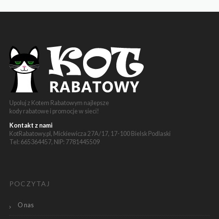
Upoluj z Kotem Rabatowym najlepsze
kody rabatowe i promocje w sieci!
Kontakt z nami
KotRabatowy.pl, Mickiewicza 27A/17, 17-100 Bielsk Podlaski
Tel: 665364457, NIP: 7781445509
POCZYTAJ
O nas