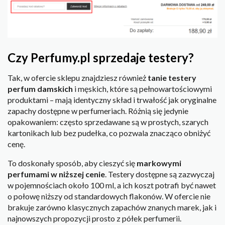
Czy Perfumy.pl sprzedaje testery?
Tak, w ofercie sklepu znajdziesz również
tanie testery
perfum damskich
i męskich, które są pełnowartościowymi
produktami – mają identyczny skład i trwałość jak oryginalne
zapachy dostępne w perfumeriach. Różnią się jedynie
opakowaniem: często sprzedawane są w prostych, szarych
kartonikach lub bez pudełka, co pozwala znacząco obniżyć
cenę.
To doskonały sposób, aby cieszyć się
markowymi
perfumami w niższej cenie
. Testery dostępne są zazwyczaj
w pojemnościach około 100 ml, a ich koszt potrafi być nawet
o połowę niższy od standardowych flakonów. W ofercie nie
brakuje zarówno klasycznych zapachów znanych marek, jak i
najnowszych propozycji prosto z półek perfumerii.