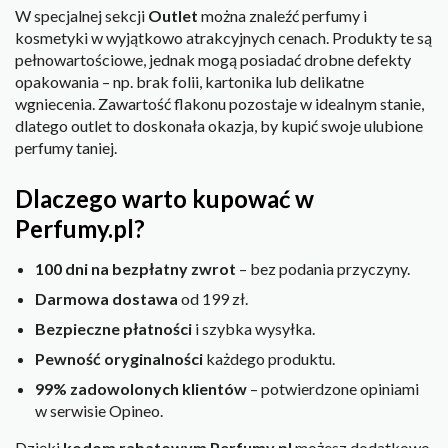
W specjalnej sekcji
Outlet
można znaleźć perfumy i
kosmetyki w wyjątkowo atrakcyjnych cenach. Produkty te są
pełnowartościowe, jednak mogą posiadać drobne defekty
opakowania – np. brak folii, kartonika lub delikatne
wgniecenia. Zawartość flakonu pozostaje w idealnym stanie,
dlatego outlet to doskonała okazja, by kupić swoje ulubione
perfumy taniej.
Dlaczego warto kupować w
Perfumy.pl?
100 dni na bezpłatny zwrot
– bez podania przyczyny.
Darmowa dostawa
od 199 zł.
Bezpieczne płatności
i szybka wysyłka.
Pewność oryginalności
każdego produktu.
99% zadowolonych klientów
– potwierdzone opiniami
w serwisie Opineo.
Dzięki
kodom rabatowym Perfumy.pl
możesz dodatkowo