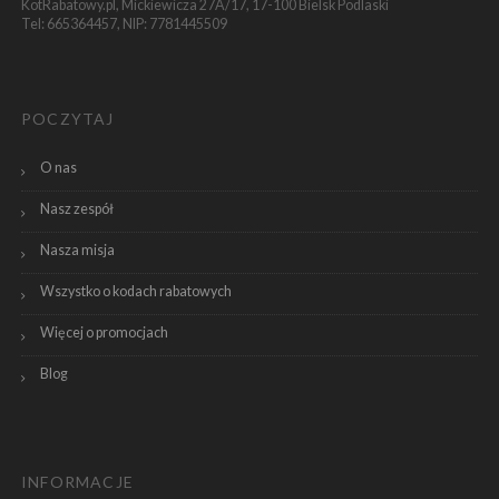
KotRabatowy.pl, Mickiewicza 27A/17, 17-100 Bielsk Podlaski
Tel: 665364457, NIP: 7781445509
POCZYTAJ
O nas
Nasz zespół
Nasza misja
Wszystko o kodach rabatowych
Więcej o promocjach
Blog
INFORMACJE