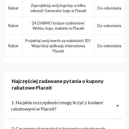
Zaprojektuj swój logotyp w kilka
Rabat
Do odwołania
sekund! Generator logo w Placeit
ZA DARMO tysiące szablonów!
Rabat
Do odwołania
Wideo, logo, makiety w Placeit
Projektuj swój merch na makietach 3D!
Rabat
Wypróbuj aplikację internetową
Do odwołania
Placeit
Najczęściej zadawane pytania o kupony
rabatowe Placeit
1. Na jakie oszczędności mogę liczyć z kodami
▼
rabatowymi w Placeit?
2. Czy mogę skorzystać z kuponów rabatowych