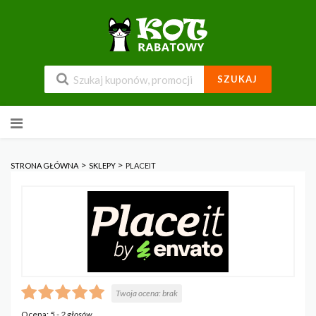
SZUKAJ
Przejdź
do
zawartości
>
>
STRONA GŁÓWNA
SKLEPY
PLACEIT
Twoja ocena:
brak
Ocena:
5
-
2
głosów