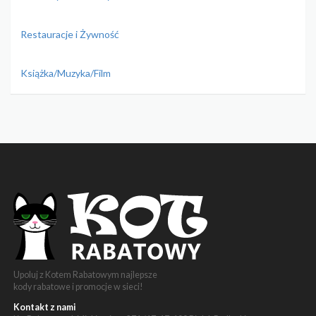
Restauracje i Żywność
Książka/Muzyka/Film
Upoluj z Kotem Rabatowym najlepsze
kody rabatowe i promocje w sieci!
Kontakt z nami