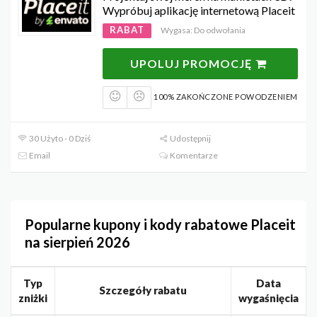
Wypróbuj aplikację internetową Placeit
RABAT
Wygasa: Do odwołania
UPOLUJ PROMOCJĘ
100% ZAKOŃCZONE POWODZENIEM
30 Użyto - 0 Dziś
Udostępnij
Email
Komentarze
Popularne kupony i kody rabatowe Placeit
na sierpień 2026
Typ
Data
Szczegóły rabatu
zniżki
wygaśnięcia