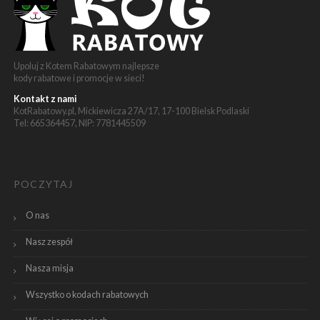
Upoluj z Kotem Rabatowym najlepsze
kody rabatowe i promocje w sieci!
Kontakt z nami
KotRabatowy.pl, Mickiewicza 27A/17, 17-100 Bielsk Podlaski
Tel: 665364457, NIP: 7781445509
POCZYTAJ
O nas
Nasz zespół
Nasza misja
Wszystko o kodach rabatowych