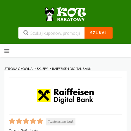
SZUKAJ
Przejdź
do
zawartości
>
>
STRONA GŁÓWNA
SKLEPY
RAIFFEISEN DIGITAL BANK
Twoja ocena:
brak
Ocena:
5
-
8
głosów