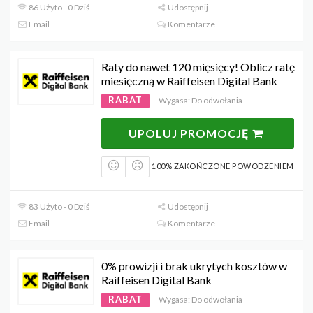
86 Użyto - 0 Dziś
Udostępnij
Email
Komentarze
Raty do nawet 120 mięsięcy! Oblicz ratę
miesięczną w Raiffeisen Digital Bank
RABAT
Wygasa: Do odwołania
UPOLUJ PROMOCJĘ
100% ZAKOŃCZONE POWODZENIEM
83 Użyto - 0 Dziś
Udostępnij
Email
Komentarze
0% prowizji i brak ukrytych kosztów w
Raiffeisen Digital Bank
RABAT
Wygasa: Do odwołania