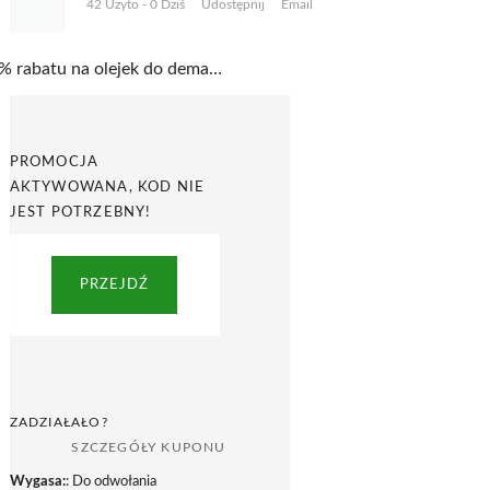
42 Użyto - 0 Dziś
Udostępnij
Email
30% rabatu na olejek do demakijażu w promocji w Senelle
PROMOCJA
AKTYWOWANA, KOD NIE
JEST POTRZEBNY!
PRZEJDŹ
ZADZIAŁAŁO?
SZCZEGÓŁY KUPONU
Wygasa:
: Do odwołania