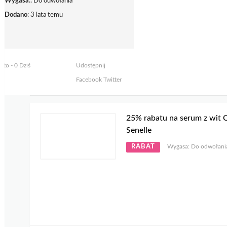
Wygasa:
: Do odwołania
Dodano
: 3 lata temu
yto - 0 Dziś
Udostępnij
Facebook
Twitter
25% rabatu na serum z wit 
Senelle
RABAT
Wygasa: Do odwołani