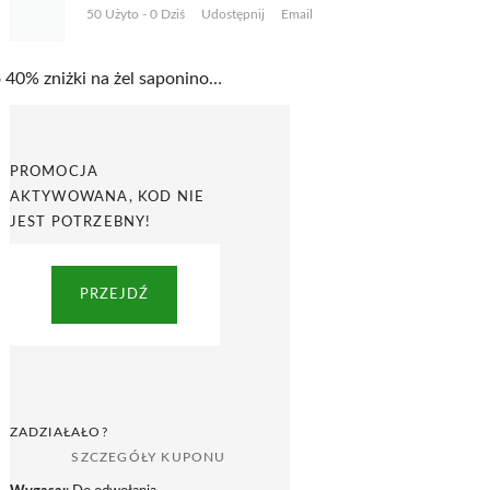
50 Użyto - 0 Dziś
Udostępnij
Email
Do 40% zniżki na żel saponinowy do mycia twarzy w Senelle
PROMOCJA
AKTYWOWANA, KOD NIE
JEST POTRZEBNY!
PRZEJDŹ
ZADZIAŁAŁO?
SZCZEGÓŁY KUPONU