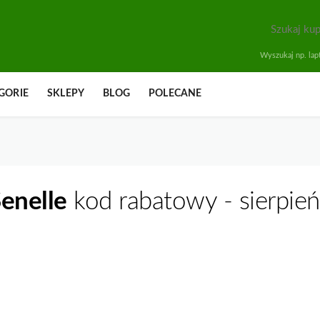
Wyszukaj np. lapt
GORIE
SKLEPY
BLOG
POLECANE
enelle
kod rabatowy - sierpie