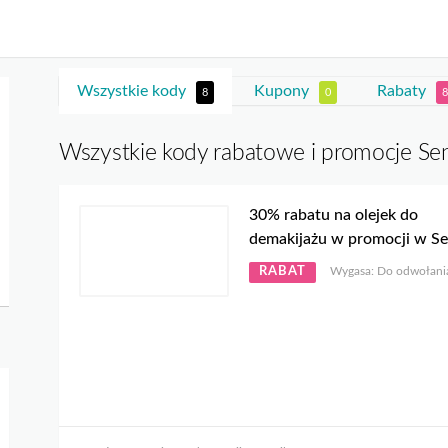
Wszystkie kody
Kupony
Rabaty
8
0
8
Wszystkie kody rabatowe i promocje Sen
30% rabatu na olejek do
demakijażu w promocji w Se
RABAT
Wygasa: Do odwołani