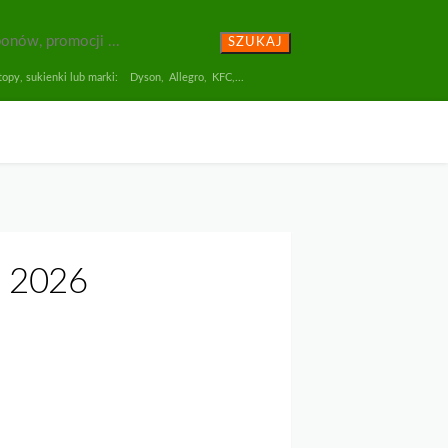
SZUKAJ
opy, sukienki lub marki:
Dyson
,
Allegro
,
KFC
,...
ń 2026