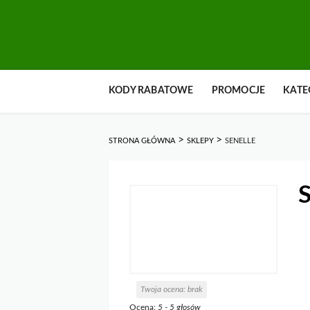
Przejdź
KODY RABATOWE
PROMOCJE
KATE
do
zawartości
>
>
STRONA GŁÓWNA
SKLEPY
SENELLE
S
Twoja ocena:
brak
Ocena:
5
-
5
głosów