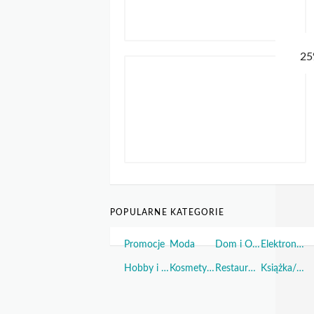
POPULARNE KATEGORIE
Promocje
Moda
Dom i Ogród
Elektronika
Hobby i Sport
Kosmetyki i Perfumy
Restauracje i Żywność
Książka/Muzyka/Film