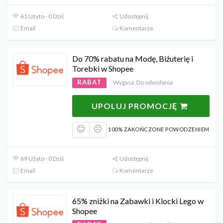
61 Użyto - 0 Dziś
Udostępnij
Email
Komentarze
Do 70% rabatu na Modę, Biżuterię i
Torebki w Shopee
RABAT
Wygasa: Do odwołania
UPOLUJ PROMOCJĘ
100% ZAKOŃCZONE POWODZENIEM
69 Użyto - 0 Dziś
Udostępnij
Email
Komentarze
65% zniżki na Zabawki i Klocki Lego w
Shopee