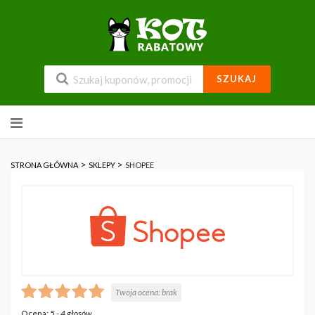
SZUKAJ
Przejdź
do
zawartości
>
>
STRONA GŁÓWNA
SKLEPY
SHOPEE
Twoja ocena:
brak
Ocena:
5
-
4
głosów