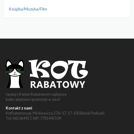
Książka/Muzyka/Film
Upoluj z Kotem Rabatowym najlepsze
kody rabatowe i promocje w sieci!
Kontakt z nami
KotRabatowy.pl, Mickiewicza 27A/17, 17-100 Bielsk Podlaski
Tel: 665364457, NIP: 7781445509