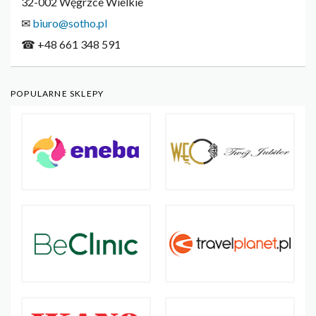
32-002 Węgrzce Wielkie
✉
biuro@sotho.pl
☎ +48 661 348 591
POPULARNE SKLEPY