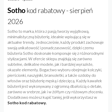
Sotho
kod rabatowy - sierpień
2026
Sotho to marka, która z pasją tworzy wyjątkową,
minimalistyczną biżuterię, idealnie wpisującą się w
aktualne trendy. Jednocześnie, każdy produkt zachowuje
swoją unikatowość i ponadczasowość, dzięki czemu
biżuteria Sotho doskonale komponuje się z różnorodnymi
stylizacjami. W ofercie sklepu znajdują się zarówno
subtelne, delikatne modele, jak i bardziej wyraziste,
okazałe elementy. Bogactwo wyboru obejmuje kolczyki,
pierścionki, naszyjniki, bransoletki, a także ozdoby do
włosów oraz biżuterię męską i dziecięcą. Każdy kawałek
biżuterii jest wykonywany z ogromną dbałością o detale,
zarówno w srebrze, jak i w żółtym czy różowym złoceniu.
Dodatkowo możesz kupić taniej, jeśli wykorzystasz w
Sotho kod rabatowy.