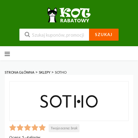
SZUKAJ
Przejdź
do
zawartości
>
>
STRONA GŁÓWNA
SKLEPY
SOTHO
Twoja ocena:
brak
Ocena:
5
-
4
głosów