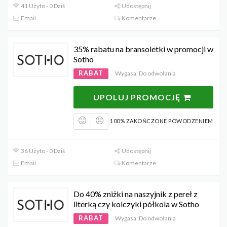
41 Użyto - 0 Dziś
Udostępnij
Email
Komentarze
35% rabatu na bransoletki w promocji w
Sotho
RABAT
Wygasa: Do odwołania
UPOLUJ PROMOCJĘ
100% ZAKOŃCZONE POWODZENIEM
36 Użyto - 0 Dziś
Udostępnij
Email
Komentarze
Do 40% zniżki na naszyjnik z pereł z
literką czy kolczyki półkola w Sotho
RABAT
Wygasa: Do odwołania