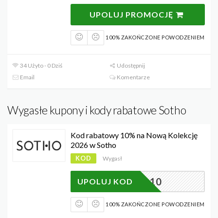
UPOLUJ PROMOCJĘ
100% ZAKOŃCZONE POWODZENIEM
34 Użyto - 0 Dziś
Udostępnij
Email
Komentarze
Wygasłe kupony i kody rabatowe Sotho
Kod rabatowy 10% na Nową Kolekcję
2026 w Sotho
KOD
Wygasł
SOTHO10
UPOLUJ KOD
100% ZAKOŃCZONE POWODZENIEM