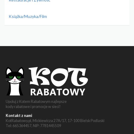
Książka/Muzyka/Film
Upoluj z Kotem Rabatowym najlepsze
kody rabatowe i promocje w sieci!
Kontakt z nami
KotRabatowy.pl, Mickiewicza 27A/17, 17-100 Bielsk Podlaski
Tel: 665364457, NIP: 7781445509