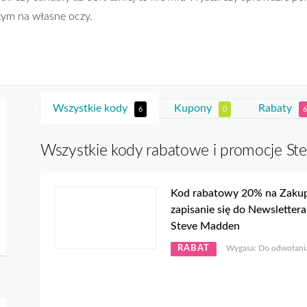
tym na własne oczy.
Wszystkie kody
Kupony
Rabaty
6
0
6
Wszystkie kody rabatowe i promocje S
Kod rabatowy 20% na Zakup
zapisanie się do Newsletter
Steve Madden
RABAT
Wygasa: Do odwołani