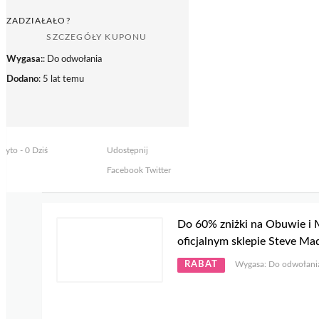
ZADZIAŁAŁO?
SZCZEGÓŁY KUPONU
Wygasa:
: Do odwołania
Dodano
: 5 lat temu
żyto - 0 Dziś
Udostępnij
Facebook
Twitter
Do 60% zniżki na Obuwie i
oficjalnym sklepie Steve M
RABAT
Wygasa: Do odwołani