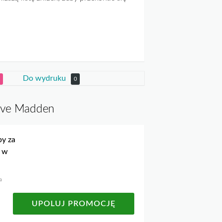
Do wydruku
0
teve Madden
y za
a w
a
UPOLUJ PROMOCJĘ