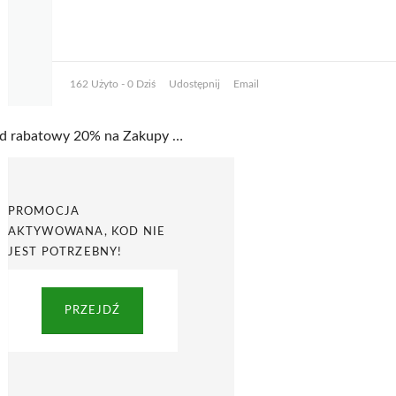
162 Użyto - 0 Dziś
Udostępnij
Email
Kod rabatowy 20% na Zakupy za zapisanie się do Newslettera w Steve Madden
PROMOCJA
AKTYWOWANA, KOD NIE
JEST POTRZEBNY!
PRZEJDŹ