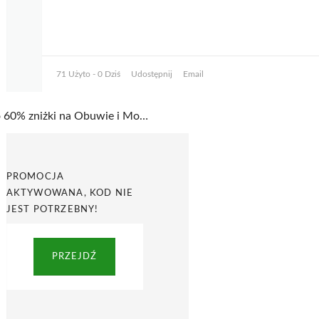
71 Użyto - 0 Dziś
Udostępnij
Email
Do 60% zniżki na Obuwie i Modę w oficjalnym sklepie Steve Madden
PROMOCJA
AKTYWOWANA, KOD NIE
JEST POTRZEBNY!
PRZEJDŹ