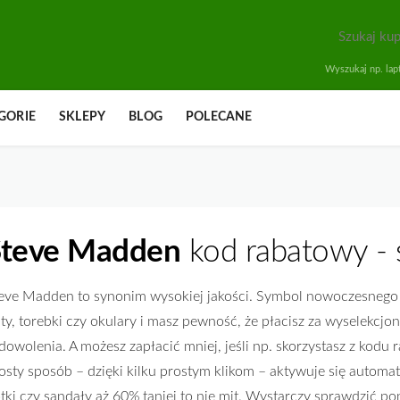
Wyszukaj np. lapt
GORIE
SKLEPY
BLOG
POLECANE
Steve Madden
kod rabatowy - 
eve Madden to synonim wysokiej jakości. Symbol nowoczesnego p
ty, torebki czy okulary i masz pewność, że płacisz za wyselekcj
dowolenia. A możesz zapłacić mniej, jeśli np. skorzystasz z kod
osty sposób – dzięki kilku prostym klikom – aktywuje się automa
tki czy sandały aż 60% taniej to nie mit. Wystarczy sprawdzić pon