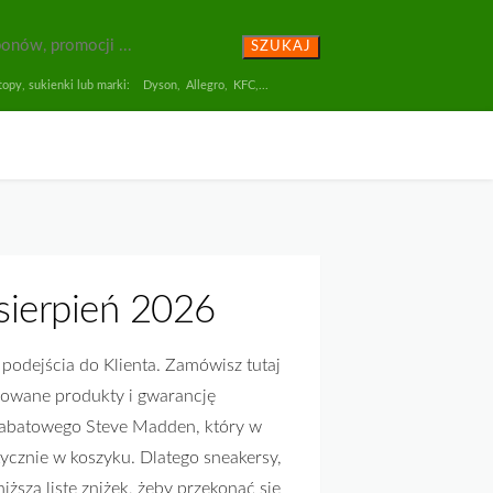
SZUKAJ
opy, sukienki lub marki:
Dyson
,
Allegro
,
KFC
,...
sierpień 2026
odejścia do Klienta. Zamówisz tutaj
onowane produkty i gwarancję
u rabatowego Steve Madden, który w
tycznie w koszyku. Dlatego sneakersy,
iższą listę zniżek, żeby przekonać się