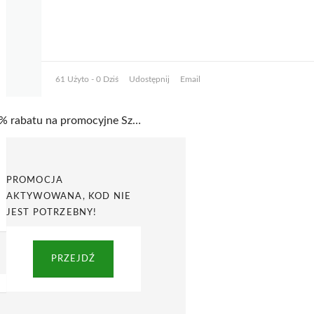
61 Użyto - 0 Dziś
Udostępnij
Email
60% rabatu na promocyjne Szpilki w Steve Madden
PROMOCJA
AKTYWOWANA, KOD NIE
JEST POTRZEBNY!
PRZEJDŹ