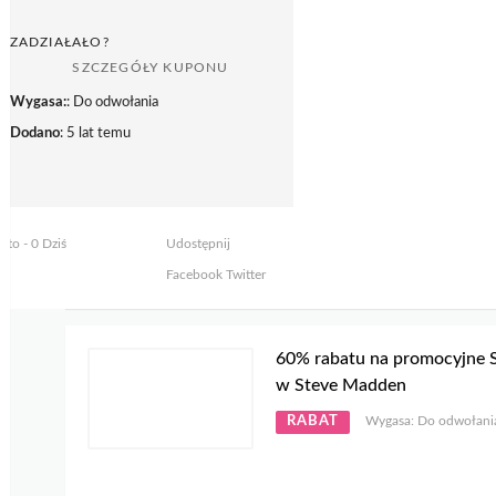
ZADZIAŁAŁO?
SZCZEGÓŁY KUPONU
Wygasa:
: Do odwołania
Dodano
: 5 lat temu
yto - 0 Dziś
Udostępnij
Facebook
Twitter
60% rabatu na promocyjne S
w Steve Madden
RABAT
Wygasa: Do odwołani