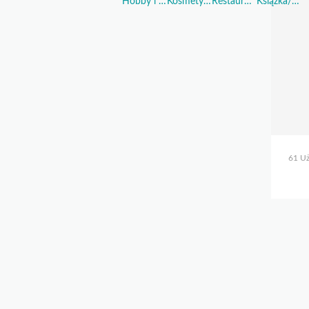
Hobby i Sport
Kosmetyki i Perfumy
Restauracje i Żywność
Książka/Muzyka/Film
61 Uż