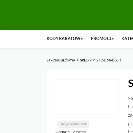
Przejdź
KODY RABATOWE
PROMOCJE
KATE
do
zawartości
>
>
STRONA GŁÓWNA
SKLEPY
STEVE MADDEN
St
bu
za
pr
Twoja ocena:
brak
bo
Ocena:
5
-
2
głosów