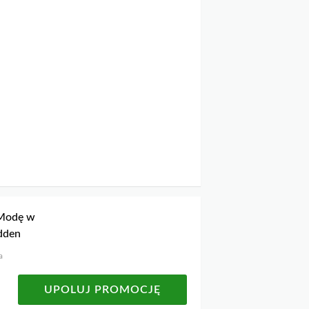
 Modę w
adden
a
UPOLUJ PROMOCJĘ