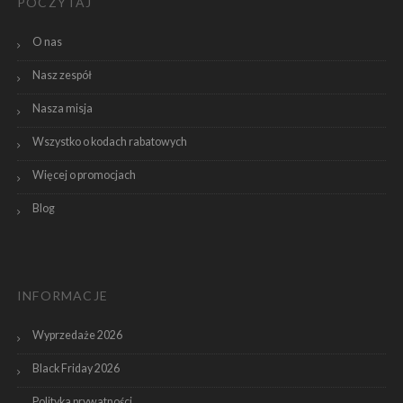
POCZYTAJ
O nas
Nasz zespół
Nasza misja
Wszystko o kodach rabatowych
Więcej o promocjach
Blog
INFORMACJE
Wyprzedaże 2026
Black Friday 2026
Polityka prywatności