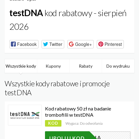
testDNA
kod rabatowy - sierpień
2026
Facebook
Twitter
Google+
Pinterest
Wszystkie kody
Kupony
Rabaty
Do wydruku
Wszystkie kody rabatowe i promocje
testDNA
Kod rabatowy 50 zł na badanie
trombofilii w testDNA
KOD
Wygasa: Do odwołania
WIOSNA
UPOLUJ KOD