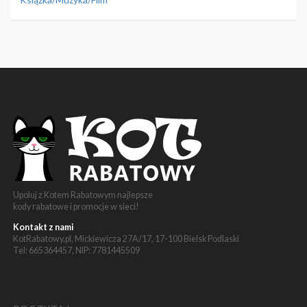
Upoluj z Kotem Rabatowym najlepsze
kody rabatowe i promocje w sieci!
Kontakt z nami
KotRabatowy.pl, Mickiewicza 27A/17, 17-100 Bielsk Podlaski
Tel: 665364457, NIP: 7781445509