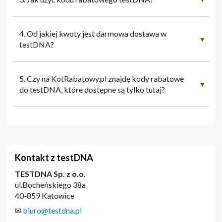
4. Od jakiej kwoty jest darmowa dostawa w
▼
testDNA?
5. Czy na KotRabatowy.pl znajdę kody rabatowe
▼
do testDNA, które dostępne są tylko tutaj?
Kontakt z testDNA
TESTDNA Sp. z o.o.
ul.Bocheńskiego 38a
40-859 Katowice
✉
biuro@testdna.pl