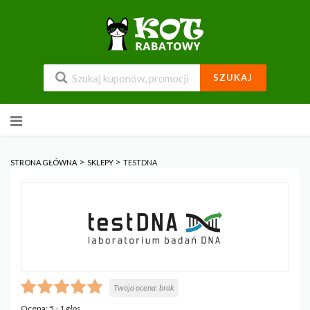
SZUKAJ
Przejdź
do
zawartości
>
>
STRONA GŁÓWNA
SKLEPY
TESTDNA
Twoja ocena:
brak
Ocena:
5
-
1
głos