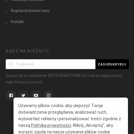
Regulamin konkursowy
Kontakt
BĄDŹ NA BIEŻĄCO
ZASUBSKRYBUJ
Zapisz się na newsletter KOTA RABATOWEGO i nie przegap nawet
najkrótszej promocji!
Używamy plików cookie, aby ulepszyć Twoje
doświadczenie przeglądania, analizować ruch,
wyświetlać reklamy i personalizować treści zgodnie z
naszą
Polityką prywatności
. Kliknij „Akceptuj”, aby
wyrazić zgodę na nasze używanie plików cookie.