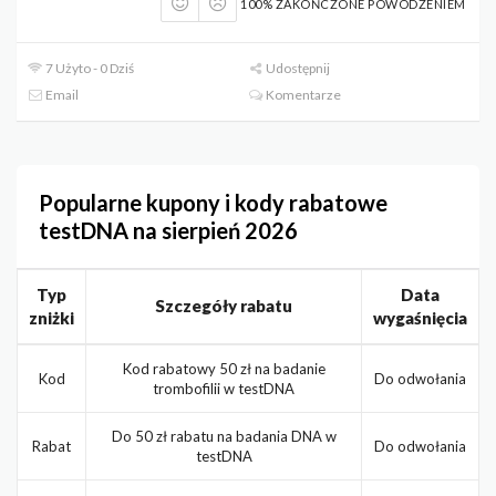
100% ZAKOŃCZONE POWODZENIEM
7 Użyto - 0 Dziś
Udostępnij
Email
Komentarze
Popularne kupony i kody rabatowe
testDNA na sierpień 2026
Typ
Data
Szczegóły rabatu
zniżki
wygaśnięcia
Kod rabatowy 50 zł na badanie
Kod
Do odwołania
trombofilii w testDNA
Do 50 zł rabatu na badania DNA w
Rabat
Do odwołania
testDNA