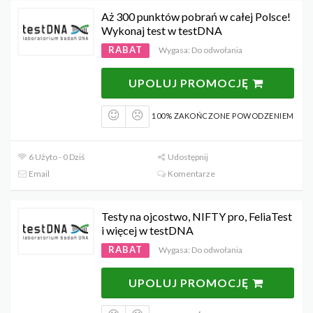
Aż 300 punktów pobrań w całej Polsce!
Wykonaj test w testDNA
RABAT
Wygasa: Do odwołania
UPOLUJ PROMOCJĘ
100% ZAKOŃCZONE POWODZENIEM
6 Użyto - 0 Dziś
Udostępnij
Email
Komentarze
Testy na ojcostwo, NIFTY pro, FeliaTest
i więcej w testDNA
RABAT
Wygasa: Do odwołania
UPOLUJ PROMOCJĘ