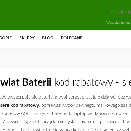
Wyszukaj np. lapt
GORIE
SKLEPY
BLOG
POLECANE
wiat Baterii
kod rabatowy - si
edy wyczerpuje się bateria, a twój sprzęt przestaje działać, bez 
terii kod rabatowy
, ponieważ wybór pewnego, markowego zasilan
 sprzętów AGD, narzędzi, baterie do laptopów, ładowarki do s
p. Z pewnością każde urządzenie zyska nową moc po zakupach w sk
zeczytasz, tylko utwierdzą cię w przekonaniu, że to najlepszy wyb