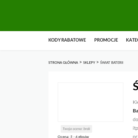
Przejdź
KODY RABATOWE
PROMOCJE
KATE
do
zawartości
>
>
STRONA GŁÓWNA
SKLEPY
ŚWIAT BATERII
Ś
Ki
Ba
do
it
Twoja ocena:
brak
pr
Ocena:
5
-
6
głosów