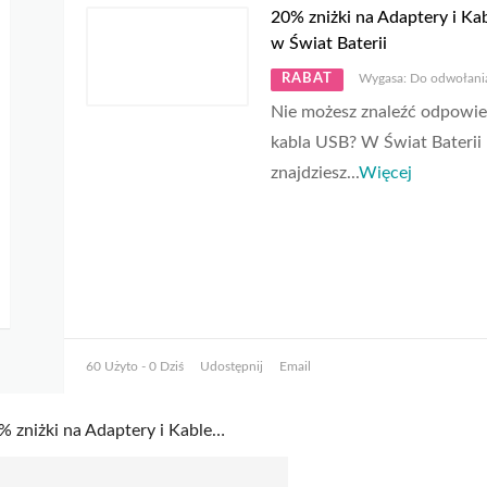
20% zniżki na Adaptery i Ka
w Świat Baterii
RABAT
Wygasa: Do odwołani
Nie możesz znaleźć odpowi
kabla USB? W Świat Baterii
znajdziesz
...
Więcej
60 Użyto - 0 Dziś
Udostępnij
Email
20% zniżki na Adaptery i Kable USB w Świat Baterii