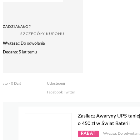
ZADZIAŁAŁO?
SZCZEGÓŁY KUPONU
Wygasa:
: Do odwołania
Dodano
: 5 lat temu
żyto - 0 Dziś
Udostępnij
Facebook
Twitter
Zasilacz Awaryny UPS tanie
o 450 zł w Świat Baterii
RABAT
Wygasa: Do odwołani