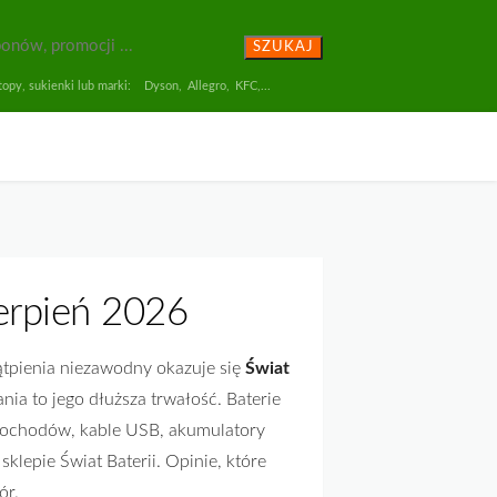
SZUKAJ
opy, sukienki lub marki:
Dyson
,
Allegro
,
KFC
,...
erpień 2026
wątpienia niezawodny okazuje się
Świat
ia to jego dłuższa trwałość. Baterie
amochodów, kable USB, akumulatory
lepie Świat Baterii. Opinie, które
ór.