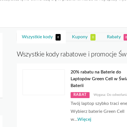
Wszystkie kody
Kupony
Rabaty
8
0
8
Wszystkie kody rabatowe i promocje Świa
20% rabatu na Baterie do
Laptopów Green Cell w Świ
Baterii
RABAT
Wygasa: Do odwołani
Twój laptop szybko traci ene
Wybierz baterie Green Cell
w
...
Więcej