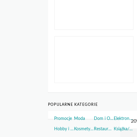
POPULARNE KATEGORIE
Promocje
Moda
Dom i Ogród
Elektronika
Hobby i Sport
Kosmetyki i Perfumy
Restauracje i Żywność
Książka/Muzyka/Film