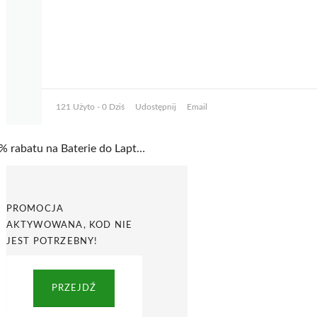
121 Użyto - 0 Dziś
Udostępnij
Email
20% rabatu na Baterie do Laptopów Green Cell w Świat Baterii
PROMOCJA
AKTYWOWANA, KOD NIE
JEST POTRZEBNY!
PRZEJDŹ