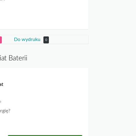
Do wydruku
0
t Baterii
at
a
rgię?