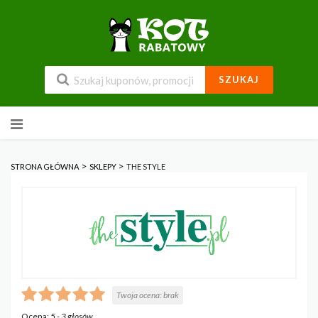
SZUKAJ
Przejdź
do
zawartości
>
>
STRONA GŁÓWNA
SKLEPY
THE STYLE
Twoja ocena:
brak
Ocena:
5
-
3
głosów