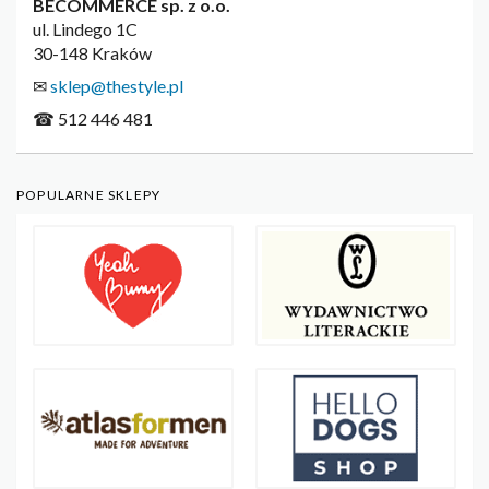
BECOMMERCE sp. z o.o.
ul. Lindego 1C
30-148 Kraków
✉
sklep@thestyle.pl
☎ 512 446 481
POPULARNE SKLEPY