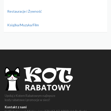
Restauracje i Żywność
Książka/Muzyka/Film
Upoluj z Kotem Rabatowym najlepsze
kody rabatowe i promocje w sieci!
Kontakt z nami