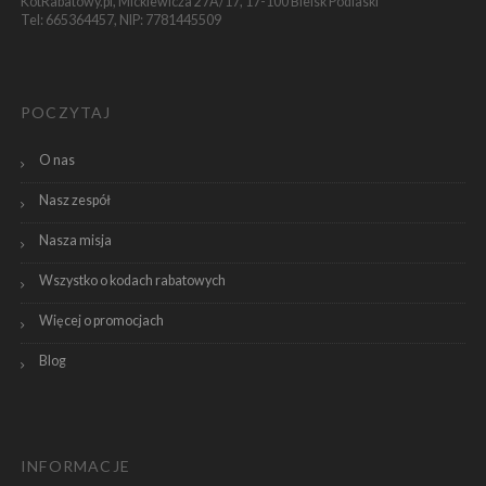
KotRabatowy.pl, Mickiewicza 27A/17, 17-100 Bielsk Podlaski
Tel: 665364457, NIP: 7781445509
POCZYTAJ
O nas
Nasz zespół
Nasza misja
Wszystko o kodach rabatowych
Więcej o promocjach
Blog
INFORMACJE