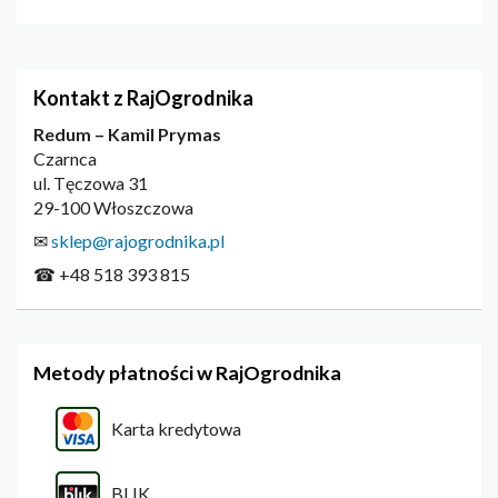
Kontakt z RajOgrodnika
Redum – Kamil Prymas
Czarnca
ul. Tęczowa 31
29-100 Włoszczowa
✉
sklep@rajogrodnika.pl
☎ +48 518 393 815
Metody płatności w RajOgrodnika
Karta kredytowa
BLIK