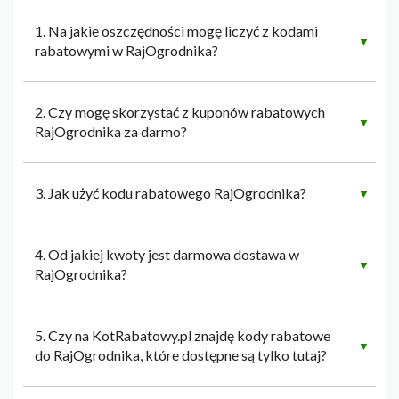
1. Na jakie oszczędności mogę liczyć z kodami
▼
rabatowymi w RajOgrodnika?
2. Czy mogę skorzystać z kuponów rabatowych
▼
RajOgrodnika za darmo?
3. Jak użyć kodu rabatowego RajOgrodnika?
▼
4. Od jakiej kwoty jest darmowa dostawa w
▼
RajOgrodnika?
5. Czy na KotRabatowy.pl znajdę kody rabatowe
▼
do RajOgrodnika, które dostępne są tylko tutaj?