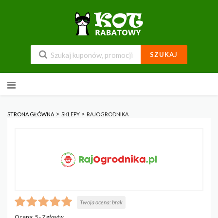
SZUKAJ
Przejdź
do
zawartości
>
>
STRONA GŁÓWNA
SKLEPY
RAJOGRODNIKA
Twoja ocena:
brak
Ocena:
5
-
7
głosów