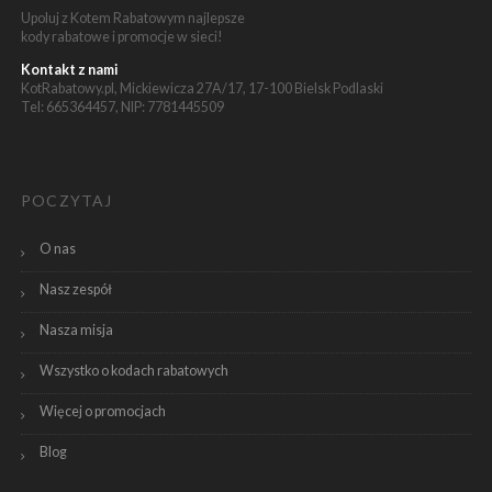
Upoluj z Kotem Rabatowym najlepsze
kody rabatowe i promocje w sieci!
Kontakt z nami
KotRabatowy.pl, Mickiewicza 27A/17, 17-100 Bielsk Podlaski
Tel: 665364457, NIP: 7781445509
POCZYTAJ
O nas
Nasz zespół
Nasza misja
Wszystko o kodach rabatowych
Więcej o promocjach
Blog