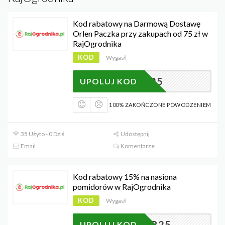
Kod rabatowy na Darmową Dostawę
Orlen Paczka przy zakupach od 75 zł w
RajOgrodnika
KOD
Wygasł
DOST25
UPOLUJ KOD
100% ZAKOŃCZONE POWODZENIEM
35 Użyto - 0 Dziś
Udostępnij
Email
Komentarze
Kod rabatowy 15% na nasiona
pomidorów w RajOgrodnika
KOD
Wygasł
OMIDOR25
UPOLUJ KOD