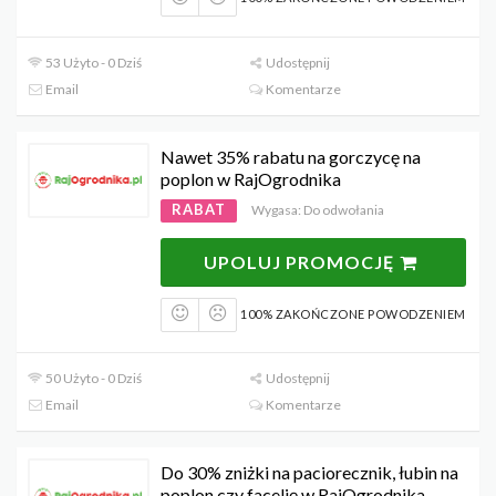
53 Użyto - 0 Dziś
Udostępnij
Email
Komentarze
Nawet 35% rabatu na gorczycę na
poplon w RajOgrodnika
RABAT
Wygasa: Do odwołania
UPOLUJ PROMOCJĘ
100% ZAKOŃCZONE POWODZENIEM
50 Użyto - 0 Dziś
Udostępnij
Email
Komentarze
Do 30% zniżki na paciorecznik, łubin na
poplon czy facelię w RajOgrodnika