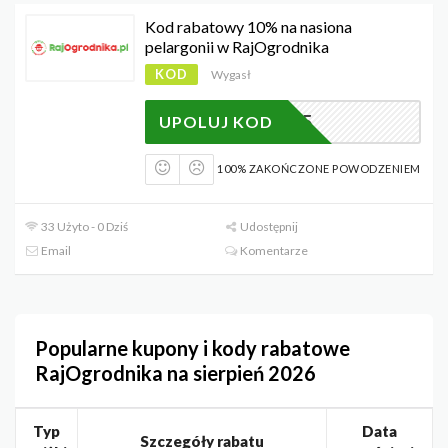
Kod rabatowy 10% na nasiona
pelargonii w RajOgrodnika
KOD
Wygasł
PEL25
UPOLUJ KOD
100% ZAKOŃCZONE POWODZENIEM
33 Użyto - 0 Dziś
Udostępnij
Email
Komentarze
Popularne kupony i kody rabatowe
RajOgrodnika na sierpień 2026
Typ
Data
Szczegóły rabatu