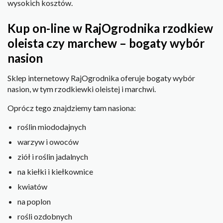
wysokich kosztów.
Kup on-line w RajOgrodnika rzodkiew
oleista czy marchew – bogaty wybór
nasion
Sklep internetowy RajOgrodnika oferuje bogaty wybór
nasion, w tym rzodkiewki oleistej i marchwi.
Oprócz tego znajdziemy tam nasiona:
roślin miododajnych
warzyw i owoców
ziół i roślin jadalnych
na kiełki i kiełkownice
kwiatów
na poplon
rośli ozdobnych