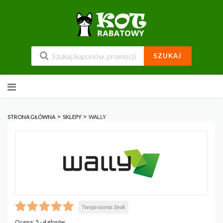
SZUKAJ
Przejdź
do
zawartości
>
>
STRONA GŁÓWNA
SKLEPY
WALLY
Twoja ocena:
brak
Ocena:
5
-
4
głosów