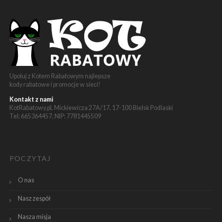
Upoluj z Kotem Rabatowym najlepsze
kody rabatowe i promocje w sieci!
Kontakt z nami
KotRabatowy.pl, Mickiewicza 27A/17, 17-100 Bielsk Podlaski
Tel: 665364457, NIP: 7781445509
POCZYTAJ
O nas
Nasz zespół
Nasza misja