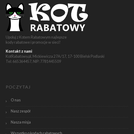
Upoluj z Kotem Rabatowym najlepsze
kody rabatowe i promocje w sieci!
Kontakt z nami
KotRabatowy.pl, Mickiewicza 27A/17, 17-100 Bielsk Podlaski
Tel: 665364457, NIP: 7781445509
POCZYTAJ
O nas
Nasz zespół
Nasza misja
Wszystko o kodach rabatowych