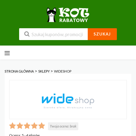
SZUKAJ
Przejdź
do
zawartości
>
>
STRONA GŁÓWNA
SKLEPY
WIDESHOP
Twoja ocena:
brak
Ocena:
5
-
4
głosów