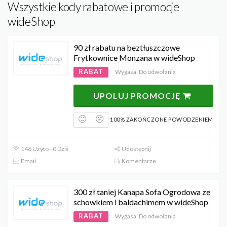
Wszystkie kody rabatowe i promocje
wideShop
90 zł rabatu na beztłuszczowe
Frytkownice Monzana w wideShop
RABAT
Wygasa: Do odwołania
UPOLUJ PROMOCJĘ
100% ZAKOŃCZONE POWODZENIEM
146 Użyto - 0 Dziś
Udostępnij
Email
Komentarze
300 zł taniej Kanapa Sofa Ogrodowa ze
schowkiem i baldachimem w wideShop
RABAT
Wygasa: Do odwołania