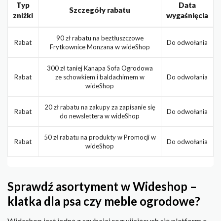
Typ
Data
Szczegóły rabatu
zniżki
wygaśnięcia
90 zł rabatu na beztłuszczowe
Rabat
Do odwołania
Frytkownice Monzana w wideShop
300 zł taniej Kanapa Sofa Ogrodowa
Rabat
ze schowkiem i baldachimem w
Do odwołania
wideShop
20 zł rabatu na zakupy za zapisanie się
Rabat
Do odwołania
do newslettera w wideShop
50 zł rabatu na produkty w Promocji w
Rabat
Do odwołania
wideShop
Sprawdź asortyment w Wideshop –
klatka dla psa czy meble ogrodowe?
Wideshop jest jedną z szybciej rozwijających się platform e-