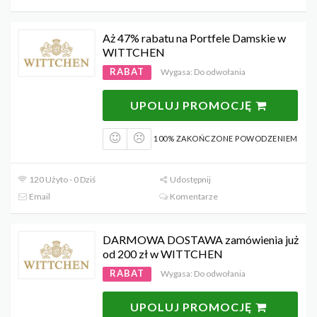
Aż 47% rabatu na Portfele Damskie w
WITTCHEN
RABAT
Wygasa: Do odwołania
UPOLUJ PROMOCJĘ
100% ZAKOŃCZONE POWODZENIEM
120 Użyto - 0 Dziś
Udostępnij
Email
Komentarze
DARMOWA DOSTAWA zamówienia już
od 200 zł w WITTCHEN
RABAT
Wygasa: Do odwołania
UPOLUJ PROMOCJĘ