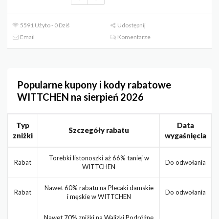
5591 Użyto - 0 Dziś
Udostępnij
Email
Komentarze
Popularne kupony i kody rabatowe
WITTCHEN na sierpień 2026
Typ
Data
Szczegóły rabatu
zniżki
wygaśnięcia
Torebki listonoszki aż 66% taniej w
Rabat
Do odwołania
WITTCHEN
Nawet 60% rabatu na Plecaki damskie
Rabat
Do odwołania
i męskie w WITTCHEN
Nawet 70% zniżki na Walizki Podróżne