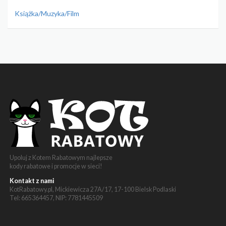
Książka/Muzyka/Film
Upoluj z Kotem Rabatowym najlepsze
kody rabatowe i promocje w sieci!
Kontakt z nami
KotRabatowy.pl, Mickiewicza 27A/17, 17-100 Bielsk Podlaski
Tel: 665364457, NIP: 7781445509