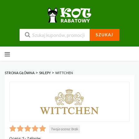
SZUKAJ
Przejdź
do
zawartości
>
>
STRONA GŁÓWNA
SKLEPY
WITTCHEN
Twoja ocena:
brak
Ocena:
5
-
7
głosów