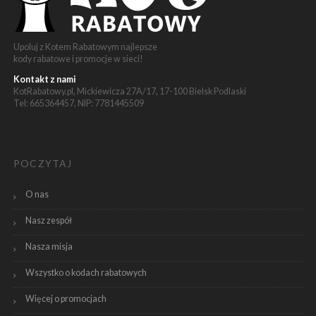
Upoluj z Kotem Rabatowym najlepsze
kody rabatowe i promocje w sieci!
Kontakt z nami
KotRabatowy.pl, Mickiewicza 27A/17, 17-100 Bielsk Podlaski
Tel: 665364457, NIP: 7781445509
POCZYTAJ
O nas
Nasz zespół
Nasza misja
Wszystko o kodach rabatowych
Więcej o promocjach