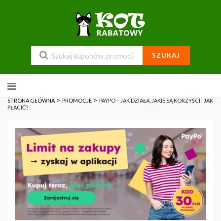
SZUKAJ
Przejdź
do
zawartości
>
>
STRONA GŁÓWNA
PROMOCJE
PAYPO – JAK DZIAŁA, JAKIE SĄ KORZYŚCI I JAK
PŁACIĆ?