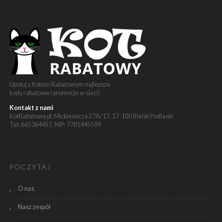
Upoluj z Kotem Rabatowym najlepsze
kody rabatowe i promocje w sieci!
Kontakt z nami
KotRabatowy.pl, Mickiewicza 27A/17, 17-100 Bielsk Podlaski
Tel: 665364457, NIP: 7781445509
POCZYTAJ
O nas
Nasz zespół