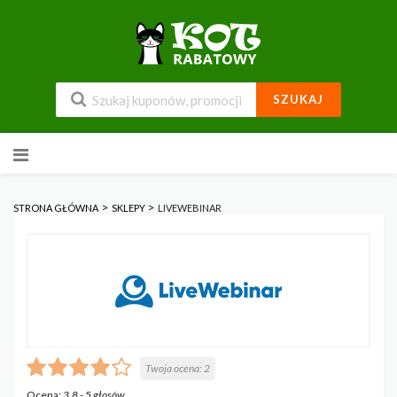
SZUKAJ
Przejdź
do
zawartości
>
>
STRONA GŁÓWNA
SKLEPY
LIVEWEBINAR
Twoja ocena:
2
Ocena:
3.8
-
5
głosów