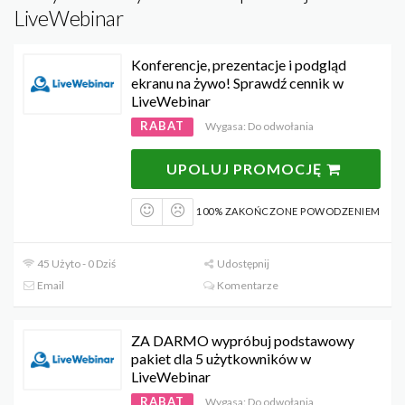
LiveWebinar
Konferencje, prezentacje i podgląd
ekranu na żywo! Sprawdź cennik w
LiveWebinar
RABAT
Wygasa: Do odwołania
UPOLUJ PROMOCJĘ
100% ZAKOŃCZONE POWODZENIEM
45 Użyto - 0 Dziś
Udostępnij
Email
Komentarze
ZA DARMO wypróbuj podstawowy
pakiet dla 5 użytkowników w
LiveWebinar
RABAT
Wygasa: Do odwołania