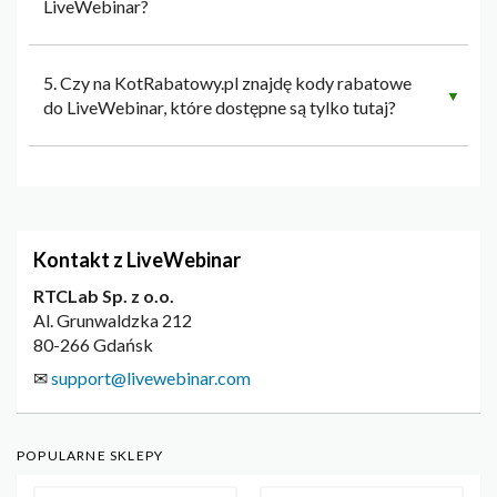
LiveWebinar?
5. Czy na KotRabatowy.pl znajdę kody rabatowe
▼
do LiveWebinar, które dostępne są tylko tutaj?
Kontakt z LiveWebinar
RTCLab Sp. z o.o.
Al. Grunwaldzka 212
80-266 Gdańsk
✉
support@livewebinar.com
POPULARNE SKLEPY