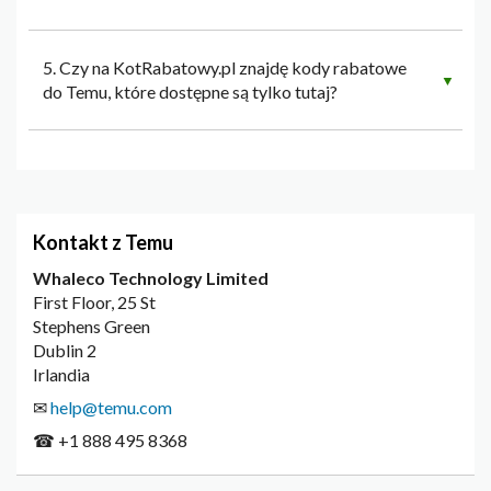
5. Czy na KotRabatowy.pl znajdę kody rabatowe
▼
do Temu, które dostępne są tylko tutaj?
Kontakt z Temu
Whaleco Technology Limited
First Floor, 25 St
Stephens Green
Dublin 2
Irlandia
✉
help@temu.com
☎ +1 888 495 8368