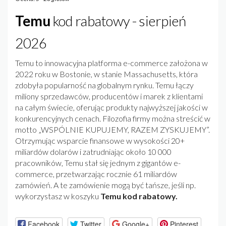
Temu
kod rabatowy - sierpień
2026
Temu to innowacyjna platforma e-commerce założona w
2022 roku w Bostonie, w stanie Massachusetts, która
zdobyła popularność na globalnym rynku. Temu łączy
miliony sprzedawców, producentów i marek z klientami
na całym świecie, oferując produkty najwyższej jakości w
konkurencyjnych cenach. Filozofia firmy można streścić w
motto „WSPÓLNIE KUPUJEMY, RAZEM ZYSKUJEMY”.
Otrzymując wsparcie finansowe w wysokości 20+
miliardów dolarów i zatrudniając około 10 000
pracowników, Temu stał się jednym z gigantów e-
commerce, przetwarzając rocznie 61 miliardów
zamówień. A te zamówienie mogą być tańsze, jeśli np.
wykorzystasz w koszyku
Temu kod rabatowy.
Facebook
Twitter
Google+
Pinterest