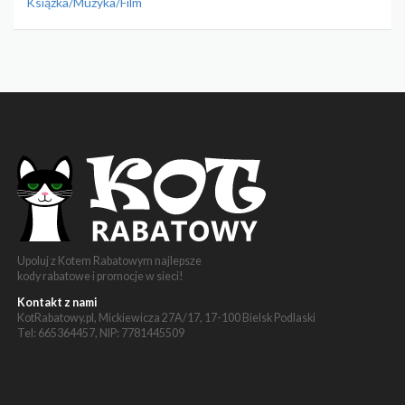
Książka/Muzyka/Film
Upoluj z Kotem Rabatowym najlepsze
kody rabatowe i promocje w sieci!
Kontakt z nami
KotRabatowy.pl, Mickiewicza 27A/17, 17-100 Bielsk Podlaski
Tel: 665364457, NIP: 7781445509