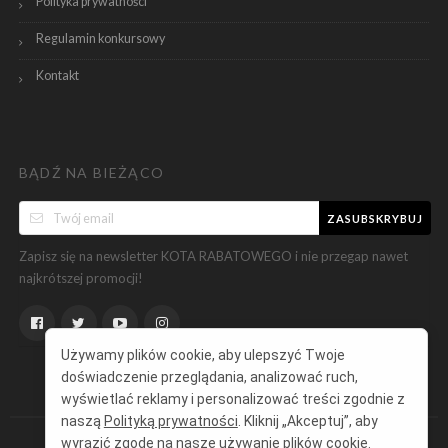
Polityka prywatności
Regulamin konkursowy
Kontakt
BĄDŹ NA BIEŻĄCO
ZASUBSKRYBUJ
Zapisz się na newsletter KOTA RABATOWEGO i nie przegap nawet
najkrótszej promocji!
Używamy plików cookie, aby ulepszyć Twoje
doświadczenie przeglądania, analizować ruch,
wyświetlać reklamy i personalizować treści zgodnie z
naszą
Polityką prywatności
. Kliknij „Akceptuj”, aby
wyrazić zgodę na nasze używanie plików cookie.