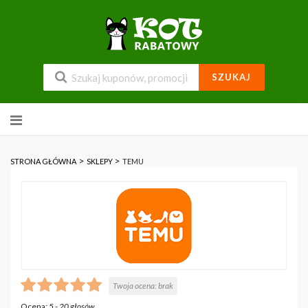
SZUKAJ
Przejdź
do
zawartości
>
>
STRONA GŁÓWNA
SKLEPY
TEMU
Twoja ocena:
brak
Ocena:
5
-
20
głosów