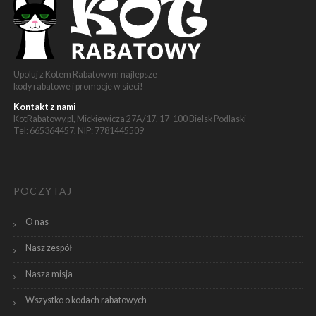
Upoluj z Kotem Rabatowym najlepsze
kody rabatowe i promocje w sieci!
Kontakt z nami
KotRabatowy.pl, Mickiewicza 27A/17, 17-100 Bielsk Podlaski
Tel: 665364457, NIP: 7781445509
POCZYTAJ
O nas
Nasz zespół
Nasza misja
Wszystko o kodach rabatowych