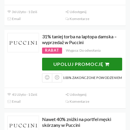
36 Użyto - 1 Dziś
Udostępnij
Email
Komentarze
31% taniej torba na laptopa damska –
wyprzedaż w Puccini
RABAT
Wygasa: Do odwołania
UPOLUJ PROMOCJĘ
100% ZAKOŃCZONE POWODZENIEM
41 Użyto - 1 Dziś
Udostępnij
Email
Komentarze
Nawet 40% zniżki na portfel męski
skórzany w Puccini