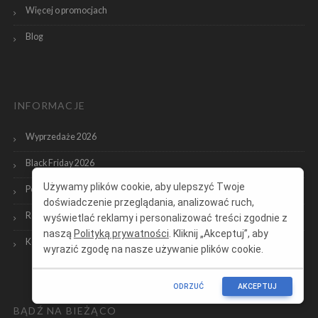
Więcej o promocjach
Blog
INFORMACJE
Wyprzedaże 2026
Black Friday 2026
Używamy plików cookie, aby ulepszyć Twoje
Polityka prywatności
doświadczenie przeglądania, analizować ruch,
Regulamin konkursowy
wyświetlać reklamy i personalizować treści zgodnie z
naszą
Polityką prywatności
. Kliknij „Akceptuj”, aby
Kontakt
wyrazić zgodę na nasze używanie plików cookie.
ODRZUĆ
AKCEPTUJ
BĄDŹ NA BIEŻĄCO