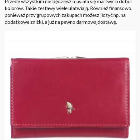
Przede wszystkim nie będziesz musiała się martwić o dobór
kolorów. Takie zestawy wiele ułatwiają. Również finansowo,
ponieważ przy grupowych zakupach możesz liczyć np. na
dodatkowe zniżki, a już na pewno darmową dostawę.