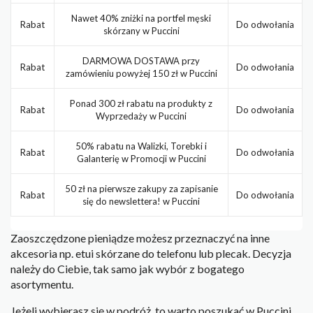
Nawet 40% zniżki na portfel męski
Rabat
Do odwołania
skórzany w Puccini
DARMOWA DOSTAWA przy
Rabat
Do odwołania
zamówieniu powyżej 150 zł w Puccini
Ponad 300 zł rabatu na produkty z
Rabat
Do odwołania
Wyprzedaży w Puccini
50% rabatu na Walizki, Torebki i
Rabat
Do odwołania
Galanterię w Promocji w Puccini
50 zł na pierwsze zakupy za zapisanie
Rabat
Do odwołania
się do newslettera! w Puccini
Zaoszczędzone pieniądze możesz przeznaczyć na inne
akcesoria np. etui skórzane do telefonu lub plecak. Decyzja
należy do Ciebie, tak samo jak wybór z bogatego
asortymentu.
Jeżeli wybierasz się w podróż, to warto poszukać w Puccini