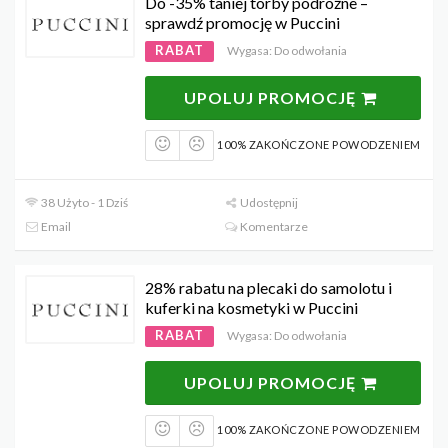
Do -35% taniej torby podróżne –
sprawdź promocję w Puccini
RABAT
Wygasa: Do odwołania
UPOLUJ PROMOCJĘ
100% ZAKOŃCZONE POWODZENIEM
38 Użyto - 1 Dziś
Udostępnij
Email
Komentarze
28% rabatu na plecaki do samolotu i
kuferki na kosmetyki w Puccini
RABAT
Wygasa: Do odwołania
UPOLUJ PROMOCJĘ
100% ZAKOŃCZONE POWODZENIEM