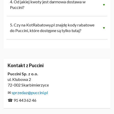
4. Od jakiej kwoty jest darmowa dostawa w
▼
Puccini?
5. Czy na KotRabatowy.pl znajdę kody rabatowe
▼
do Puccini, które dostępne są tylko tutaj?
Kontakt z Puccini
Puccini Sp. z o.o.
ul. Klubowa 2
72-002 Skarbimierzyce
✉
sprzedaz@puccini.pl
☎ 91 443 62 46