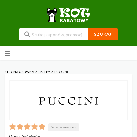
SZUKAJ
Przejdź
do
zawartości
>
>
STRONA GŁÓWNA
SKLEPY
PUCCINI
Twoja ocena:
brak
Ocena:
5
-
6
głosów